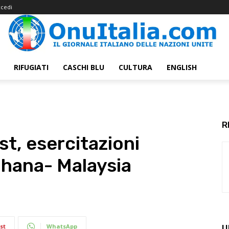
cedi
RIFUGIATI
CASCHI BLU
CULTURA
ENGLISH
R
t, esercitazioni
Ghana- Malaysia
st
WhatsApp
U