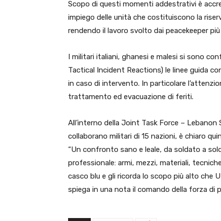
Scopo di questi momenti addestrativi è accre
impiego delle unità che costituiscono la rise
rendendo il lavoro svolto dai peacekeeper più 
I militari italiani, ghanesi e malesi si sono c
Tactical Incident Reactions) le linee guida c
in caso di intervento. In particolare l’attenzio
trattamento ed evacuazione di feriti.
All’interno della Joint Task Force – Lebanon S
collaborano militari di 15 nazioni, è chiaro q
“Un confronto sano e leale, da soldato a solda
professionale: armi, mezzi, materiali, tecnic
casco blu e gli ricorda lo scopo più alto che UN
spiega in una nota il comando della forza di p