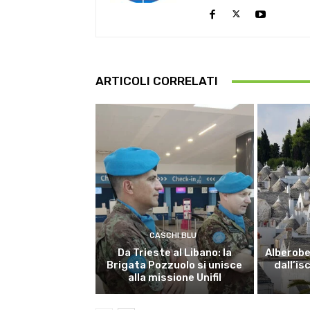
ARTICOLI CORRELATI
CASCHI BLU
Da Trieste al Libano: la
Alberobel
Brigata Pozzuolo si unisce
dall’is
alla missione Unifil