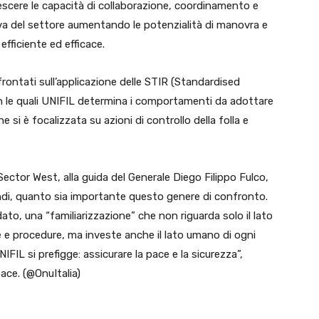
scere le capacità di collaborazione, coordinamento e
rva del settore aumentando le potenzialità di manovra e
efficiente ed efficace.
onfrontati sull’applicazione delle STIR (Standardised
on le quali UNIFIL determina i comportamenti da adottare
ne si è focalizzata su azioni di controllo della folla e
ector West, alla guida del Generale Diego Filippo Fulco,
uindi, quanto sia importante questo genere di confronto.
to, una “familiarizzazione” che non riguarda solo il lato
he e procedure, ma investe anche il lato umano di ogni
IFIL si prefigge: assicurare la pace e la sicurezza”,
ace. (@OnuItalia)