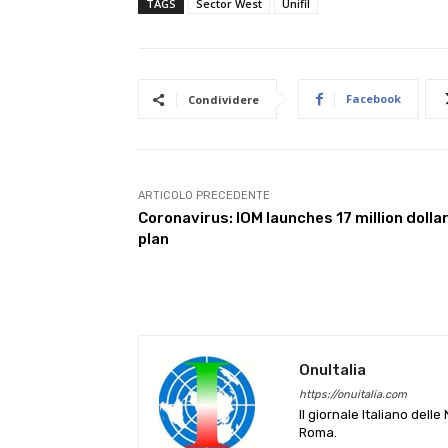
TAGS
Sector West
Unifil
Facebook
Condividere
ARTICOLO PRECEDENTE
Coronavirus: IOM launches 17 million dolla
plan
OnuItalia
https://onuitalia.com
Il giornale Italiano dell
Roma.