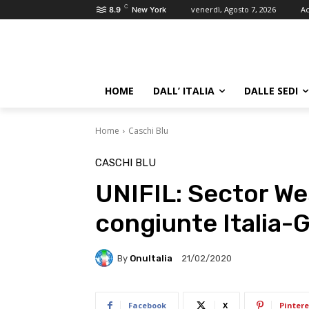
C
venerdì, Agosto 7, 2026
Ac
8.9
New York
HOME
DALL’ ITALIA
DALLE SEDI
Home
Caschi Blu
CASCHI BLU
UNIFIL: Sector Wes
congiunte Italia-
By
OnuItalia
21/02/2020
Facebook
X
Pintere