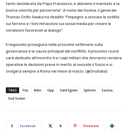
tanto desiderata da Papa Francesco, e abbiamo il mandato e la
buona volontà per percorrerla”. A nome del Ssoma, il generale
Thomas Cirillo Swaka ha ribadito “l’impegno a cessare le ostilità
sul terreno e i toni minacciosi sui social media per creare le
condizioni favorevoli al dialogo”.
Il negoziato proseguirà nelle prossime settimane sulla
governance e le cause principali del conflitto. Il prossimo round
sarà dedicato all’incontro tra i capi militari che dovranno rendere
operative le decisioni prese in merito al cessate il fuoco e si
svolgerà sempre a Roma nel mese di marzo. (@OnuItalia)
TAGS
Fds
Ndm
Opp
Sant'Egidio
Splm/Io
Ssoma
Sud Sudan
Facebook
X
Pinterest