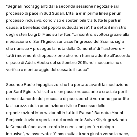
“Segnali incoraggianti dalla seconda sessione negoziale sul
processo di pace in
Sud Sudan. L’I
talia e’ in prima linea per un
processo inclusivo, condiviso e sostenibile tra tutte le parti in
causa, a beneficio del popolo sudsudanese”, ha detto il ministro
degli esteri Luigi Di Maio su Twitter. “
L’incontro, svoltosi grazie alla
mediazione di Sant’Egidio, sancisce l’ingresso del Ssoma, sigla
che riunisce – prosegue la nota della Comunita’ di Trastevere –
tutti i movimenti di opposizione che non hanno aderito all’accordo
di pace di Addis Abeba del settembre 2018, nel meccanismo di
verifica e monitoraggio del cessate il fuoco”.
Secondo Paolo Impagliazzo, che ha portato avanti la mediazione
per Sant’Egidio, “si tratta di un passo necessario e cruciale per il
consolidamento del processo di pace, perché verranno garantite
la sicurezza della popolazione civile e l’accesso delle
organizzazioni internazionali in tutto il Paese”. Barnaba Marial
Benjamin, inviato speciale del presidente Salva Kiir, ringraziando
la Comunita’ per aver creato le condizioni per “un dialogo
inclusivo”, ha osservato: “Siamo sulla strada giusta verso la pace,