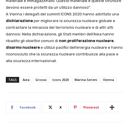
materiale è immagazzinato. Questo materiale e queste strutture
devono essere protetti da un utilizzo dannoso”.
A Vienna i delegati del summit ICONS 2020 hanno adottato una
dichiarazione
per migliorare la sicurezza nucleare globale e
contrastare la minaccia del terrorismo nucleare e di altri atti
dannosi. Nella dichiarazione, gli Stati membri dell’Aiea hanno
ribadito gli obiettivi comuni di
non proliferazione nucleare
,
disarmo nucleare
e utilizzi pacifici dell’energia nucleare e hanno
riconosciuto che la sicurezza nucleare contribuisce alla pace e
alla sicurezza internazionali.
TAGS
Aiea
Grosso
Icons 2020
Marina Sereni
Vienna
Facebook
X
Pinterest