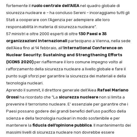
fortemente il
ruolo centrale dell’AIEA
nel quadro globale di
sicurezza nucleare e – ha concluso Sereni – incoraggiamo tutti gli
Stati a cooperare con l’Agenzia per adempiere alle loro
responsabilità in materia di sicurezza nucleare”.
57 ministri e oltre 2000 esperti di oltre
130 Paesi e 35
organizzazioni internazionali
partecipano a Vienna, nella sede
dell’Aiea fino al 14 febbraio, all’
International Conference
on
Nuclear Security: Sustaining and Strengthening Efforts
(ICONS 2020)
per riaffermare il loro comune impegno volto al
rafforzamento della sicurezza nucleare a livello globale e fare il
punto sugli sforzi per garantire la sicurezza dei materiali e della
tecnologia nucleari.
Aprendo il summit, il direttore generale dell’Aiea
Rafael Mariano
Grossi
ha ricordato che ”La
sicurezza nucleare
non si limita a
prevenire il terrorismo nucleare. E’ essenziale per garantire che i
Paesi possano godere dei grandi benefici dell’uso pacifico della
scienza e della tecnologia nucleari in modo sostenibile e per
mantenere la
fiducia dell’opinione
pubblica
. Il mantenimento dei
massimi livelli di sicurezza nucleare non dovrebbe essere