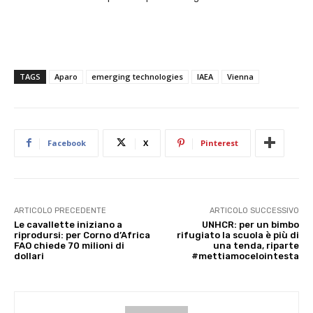
TAGS
Aparo
emerging technologies
IAEA
Vienna
Facebook
X
Pinterest
ARTICOLO PRECEDENTE
ARTICOLO SUCCESSIVO
Le cavallette iniziano a
UNHCR: per un bimbo
riprodursi: per Corno d’Africa
rifugiato la scuola è più di
FAO chiede 70 milioni di
una tenda, riparte
dollari
#mettiamocelointesta