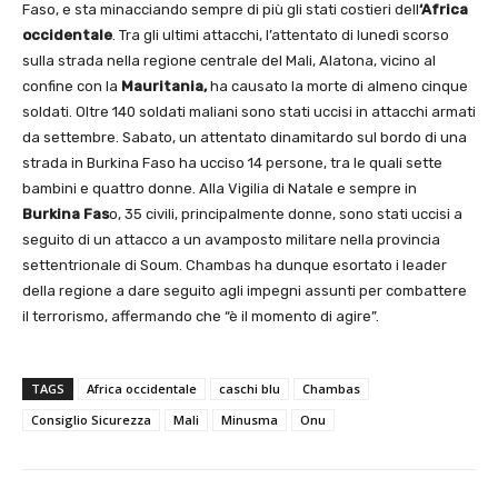
Faso, e sta minacciando sempre di più gli stati costieri dell
‘Africa
occidentale
. Tra gli ultimi attacchi, l’attentato di lunedì scorso
sulla strada nella regione centrale del Mali, Alatona, vicino al
confine con la
Mauritania,
ha causato la morte di almeno cinque
soldati. Oltre 140 soldati maliani sono stati uccisi in attacchi armati
da settembre. Sabato, un attentato dinamitardo sul bordo di una
strada in Burkina Faso ha ucciso 14 persone, tra le quali sette
bambini e quattro donne. Alla Vigilia di Natale e sempre in
Burkina Fas
o, 35 civili, principalmente donne, sono stati uccisi a
seguito di un attacco a un avamposto militare nella provincia
settentrionale di Soum. Chambas ha dunque esortato i leader
della regione a dare seguito agli impegni assunti per combattere
il terrorismo, affermando che “è il momento di agire”.
TAGS
Africa occidentale
caschi blu
Chambas
Consiglio Sicurezza
Mali
Minusma
Onu