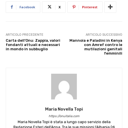
Facebook
X
Pinterest
ARTICOLO PRECEDENTE
ARTICOLO SUCCESSIVO
Carta dell’Onu: Zappia, valori
Mannoia e Paladini in Kenya
fondanti attuali e necessari
con Amref contro le
in mondo in subbuglio
mutilazioni genitali
femminili
Maria Novella Topi
https://onuitalia.com
Maria Novella Topi è stata a lungo capo servizio della
Redazione Esteri dell'Ansa. Tra le sue missioni l'Albania (di