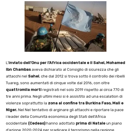
L’
inviato dell’Onu per l’Africa occidentale e il Sahel,
Mohamed
Ibn Chambas
aveva dichiarato al Consiglio di sicurezza che gli
attacchi nel
Sahel
, che dal 2012 si trova sotto il controllo dei ribelli
Tuareg, sono aumentati di cinque volte dal 2016, con oltre
quattromila morti
registrati nel solo 2019 rispetto ai circa 770 di
tre anni prima. Negli ultimi mesi si è assistito ad una escalation di
violenze soprattutto la
zona al confine tra Burkina Faso, Mali e
Niger.
Nel Nel tentativo di arginare gli attacchi e riportare la pace
i leader della Comunità economica degli Stati dell’Africa
occidentale
(Cedeao)
hanno adottato
prima di Natale
un piano
d’azione 2020-2024 per sradicare il terrorismo nella regione.