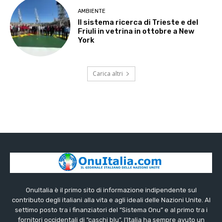
AMBIENTE
Il sistema ricerca di Trieste e del
Friuli in vetrina in ottobre a New
York
Carica altri
OnuItalia è il primo sito di informazione indipendente sul
contributo degli italiani alla vita e agli ideali delle Nazioni Unite. Al
settimo posto tra i finanziatori del “Sistema Onu” e al primo tra i
fornitori occidentali di “caschi blu”, l’Italia ha sempre avuto un