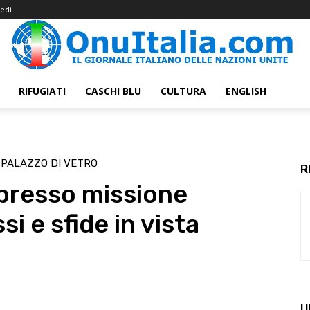
edi
RIFUGIATI
CASCHI BLU
CULTURA
ENGLISH
PALAZZO DI VETRO
R
 presso missione
si e sfide in vista
U