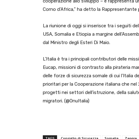
cooperazione allo sviluppo – e rappresenta una 
Corno d’Africa,” ha detto la Rappresentante 
La riunione di oggi si inserisce tra i seguiti de
USA, Somalia e Etiopia a margine dell’Assem
dal Ministro degli Esteri Di Maio.
L’Italia è tra i principali contributori delle m
Eucap, missioni di contrasto alla pirateria m
delle forze di sicurezza somale di cui l’Italia
prioritari per la Cooperazione italiana che nel
progetti nei settori dell’istruzione, della sal
migratori. (@OnuItalia)
TAGS
Consiglio di Sicurezza
Somalia
Zappia