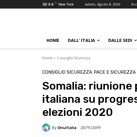
C
sabato, Agosto 8, 2026
Acc
8.9
New York
HOME
DALL’ ITALIA
DALLE SEDI
Home
Consiglio Sicurezza
CONSIGLIO SICUREZZA
PACE E SICUREZZA
Somalia: riunione
italiana su progres
elezioni 2020
By
OnuItalia
20/11/2019