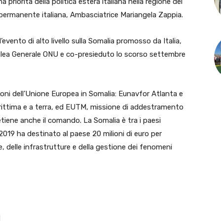
priorità della politica estera italiana nella regione del
permanente italiana, Ambasciatrice Mariangela Zappia.
ll’evento di alto livello sulla Somalia promosso da Italia,
blea Generale ONU e co-presieduto lo scorso settembre
issioni dell’Unione Europea in Somalia: Eunavfor Atlanta e
arittima e a terra, ed EUTM, missione di addestramento
 detiene anche il comando. La Somalia è tra i paesi
 2019 ha destinato al paese 20 milioni di euro per
ute, delle infrastrutture e della gestione dei fenomeni