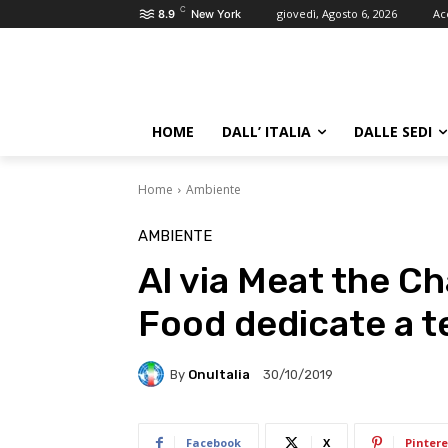
C
giovedì, Agosto 6, 2026
Ac
8.9
New York
HOME
DALL’ ITALIA
DALLE SEDI
Home
Ambiente
AMBIENTE
Al via Meat the 
Food dedicate a 
By
OnuItalia
30/10/2019
Facebook
X
Pintere