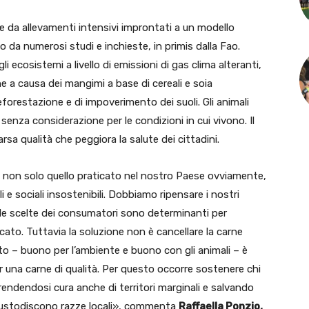
 da allevamenti intensivi improntati a un modello
 da numerosi studi e inchieste, in primis dalla Fao.
ecosistemi a livello di emissioni di gas clima alteranti,
e a causa dei mangimi a base di cereali e soia
forestazione e di impoverimento dei suoli. Gli animali
enza considerazione per le condizioni in cui vivono. Il
arsa qualità che peggiora la salute dei cittadini.
e, non solo quello praticato nel nostro Paese ovviamente,
i e sociali insostenibili. Dobbiamo ripensare i nostri
le scelte dei consumatori sono determinanti per
rcato. Tuttavia la soluzione non è cancellare la carne
to – buono per l’ambiente e buono con gli animali – è
r una carne di qualità. Per questo occorre sostenere chi
endendosi cura anche di territori marginali e salvando
 custodiscono razze locali», commenta
Raffaella Ponzio,