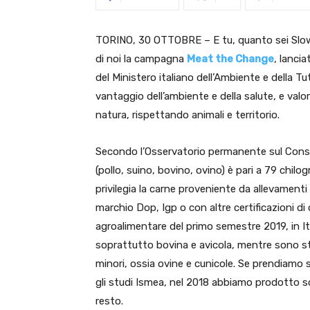
TORINO, 30 OTTOBRE – E tu, quanto sei Slow?
di noi la campagna
Meat the Change
, lanci
del Ministero italiano dell’Ambiente e della Tut
vantaggio dell’ambiente e della salute, e valo
natura, rispettando animali e territorio.
Secondo l’Osservatorio permanente sul Consu
(pollo, suino, bovino, ovino) è pari a 79 chi
privilegia la carne proveniente da allevamenti i
marchio Dop, Igp o con altre certificazioni di o
agroalimentare del primo semestre 2019, in I
soprattutto bovina e avicola, mentre sono stab
minori, ossia ovine e cunicole. Se prendiamo
gli studi Ismea, nel 2018 abbiamo prodotto s
resto.