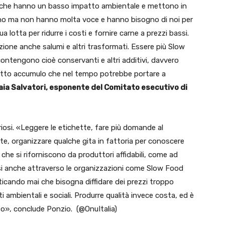
ili, che hanno un basso impatto ambientale e mettono in
tono ma non hanno molta voce e hanno bisogno di noi per
lotta per ridurre i costi e fornire carne a prezzi bassi.
zione anche salumi e altri trasformati. Essere più Slow
contengono cioè conservanti e altri additivi, davvero
ffetto accumulo che nel tempo potrebbe portare a
aia Salvatori, esponente del Comitato esecutivo di
osi. «Leggere le etichette, fare più domande al
te, organizzare qualche gita in fattoria per conoscere
 che si riforniscono da produttori affidabili, come ad
si anche attraverso le organizzazioni come Slow Food
icando mai che bisogna diffidare dei prezzi troppo
i ambientali e sociali. Produrre qualità invece costa, ed è
to», conclude Ponzio. (@OnuItalia)