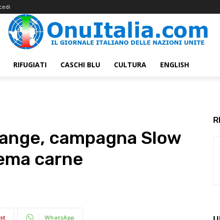
cedi
RIFUGIATI
CASCHI BLU
CULTURA
ENGLISH
R
Change, campagna Slow
tema carne
st
WhatsApp
U