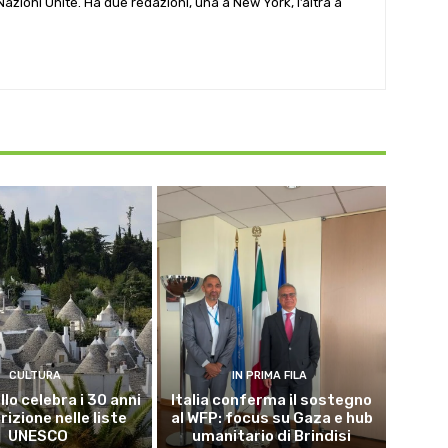
e Nazioni Unite. Ha due redazioni, una a New York, l’altra a
CULTURA
IN PRIMA FILA
lo celebra i 30 anni
Italia conferma il sostegno
crizione nelle liste
al WFP: focus su Gaza e hub
UNESCO
umanitario di Brindisi