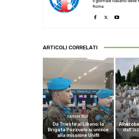
Il giornale Italiano dell
Roma.
ARTICOLI CORRELATI
CASCHI BLU
Da Trieste al Libano: la
Alberobel
Brigata Pozzuolo si unisce
dall’is
alla missione Unifil