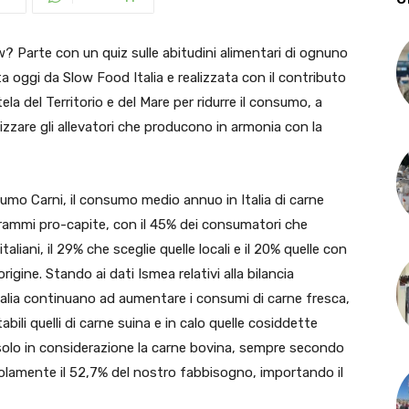
 Parte con un quiz sulle abitudini alimentari di ognuno
ata oggi da Slow Food Italia e realizzata con il contributo
ela del Territorio e del Mare per ridurre il consumo, a
rizzare gli allevatori che producono in armonia con la
mo Carni, il consumo medio annuo in Italia di carne
logrammi pro-capite, con il 45% dei consumatori che
taliani, il 29% che sceglie quelle locali e il 20% quelle con
rigine. Stando ai dati Ismea relativi alla bilancia
talia continuano ad aumentare i consumi di carne fresca,
ili quelli di carne suina e in calo quelle cosiddette
 solo in considerazione la carne bovina, sempre secondo
olamente il 52,7% del nostro fabbisogno, importando il