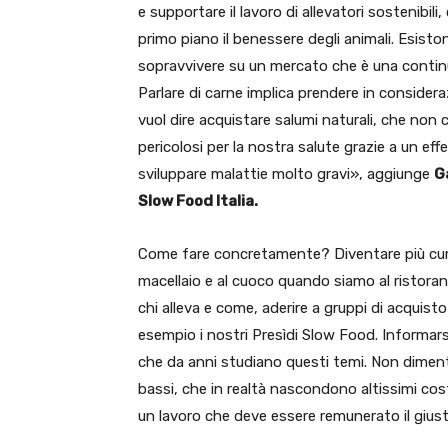
e supportare il lavoro di allevatori sostenib
primo piano il benessere degli animali. Esis
sopravvivere su un mercato che è una continua 
Parlare di carne implica prendere in considera
vuol dire acquistare salumi naturali, che non 
pericolosi per la nostra salute grazie a un e
sviluppare malattie molto gravi», aggiunge
G
Slow Food Italia.
Come fare concretamente? Diventare più curi
macellaio e al cuoco quando siamo al ristoran
chi alleva e come, aderire a gruppi di acquisto
esempio i nostri Presìdi Slow Food. Informar
che da anni studiano questi temi. Non diment
bassi, che in realtà nascondono altissimi cost
un lavoro che deve essere remunerato il gius