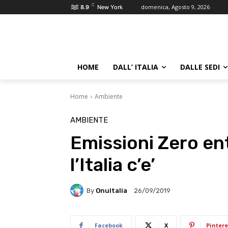
C
domenica, Agosto 9, 2026
8.9
New York
HOME
DALL’ ITALIA
DALLE SEDI
Home
Ambiente
AMBIENTE
Emissioni Zero ent
l’Italia c’e’
By
OnuItalia
26/09/2019
Facebook
X
Pintere