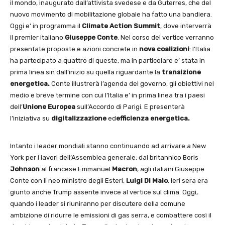
il mondo, inaugurato dall’attivista svedese e da Guterres, che del
nuovo movimento di mobilitazione globale ha fatto una bandiera.
Oggi e’ in programma il
Climate Action Summit
, dove interverrà
il premier italiano
Giuseppe Conte
. Nel corso del vertice verranno
presentate proposte e azioni concrete in
nove coalizioni
: l’Italia
ha partecipato a quattro di queste, ma in particolare e’ stata in
prima linea sin dall’inizio su quella riguardante la
transizione
energetica.
Conte illustrerà l’agenda del governo, gli obiettivi nel
medio e breve termine con cui l’Italia e’ in prima linea tra i paesi
dell’
Unione Europea
sull’Accordo di Parigi. E presenterà
l’iniziativa su
digitalizzazione
ed
efficienza energetica.
Intanto i leader mondiali stanno continuando ad arrivare a New
York per i lavori dell’Assemblea generale: dal britannico Boris
Johnson
al francese Emmanuel
Macron
, agli italiani Giuseppe
Conte con il neo ministro degli Esteri,
Luigi Di Maio
. Ieri sera era
giunto anche Trump assente invece al vertice sul clima. Oggi,
quando i leader si riuniranno per discutere della comune
ambizione di ridurre le emissioni di gas serra, e combattere così il