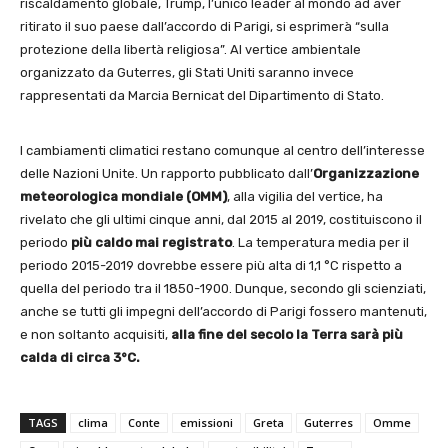
riscaldamento globale, Trump, l’unico leader al mondo ad aver
ritirato il suo paese dall’accordo di Parigi, si esprimerà “sulla
protezione della libertà religiosa”. Al vertice ambientale
organizzato da Guterres, gli Stati Uniti saranno invece
rappresentati da Marcia Bernicat del Dipartimento di Stato.
I cambiamenti climatici restano comunque al centro dell’interesse
delle Nazioni Unite. Un rapporto pubblicato dall’
Organizzazione
meteorologica mondiale (OMM)
, alla vigilia del vertice, ha
rivelato che gli ultimi cinque anni, dal 2015 al 2019, costituiscono il
periodo
più caldo mai registrato
. La temperatura media per il
periodo 2015-2019 dovrebbe essere più alta di 1,1 °C rispetto a
quella del periodo tra il 1850-1900. Dunque, secondo gli scienziati,
anche se tutti gli impegni dell’accordo di Parigi fossero mantenuti,
e non soltanto acquisiti,
alla fine del secolo la Terra sarà più
calda di circa 3°C.
TAGS
clima
Conte
emissioni
Greta
Guterres
Omme