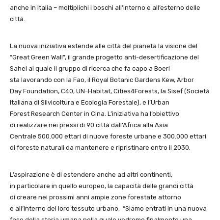
anche in Italia – moltiplichi i boschi all’interno e all’esterno delle
città.
La nuova iniziativa estende alle città del pianeta la visione del
“Great Green Wall”, il grande progetto anti-desertificazione del
Sahel al quale il gruppo di ricerca che fa capo a Boeri
sta lavorando con la Fao, il Royal Botanic Gardens Kew, Arbor
Day Foundation, C40, UN-Habitat, Cities4Forests, la Sisef (Società
Italiana di Silvicoltura e Ecologia Forestale), e l’Urban
Forest Research Center in Cina. L’iniziativa ha l’obiettivo
di realizzare nei pressi di 90 città dall’Africa alla Asia
Centrale 500.000 ettari di nuove foreste urbane e 300.000 ettari
di foreste naturali da mantenere e ripristinare entro il 2030.
L’aspirazione è di estendere anche ad altri continenti,
in particolare in quello europeo, la capacità delle grandi città
di creare nei prossimi anni ampie zone forestate attorno
e all’interno del loro tessuto urbano. “Siamo entrati in una nuova
fase della storia umana nella quale vedremo finalmente una