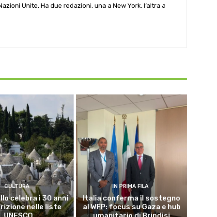
e Nazioni Unite. Ha due redazioni, una a New York, l’altra a
CULTURA
IN PRIMA FILA
lo celebra i 30 anni
Italia conferma il sostegno
crizione nelle liste
al WFP: focus su Gaza e hub
UNESCO
umanitario di Brindisi