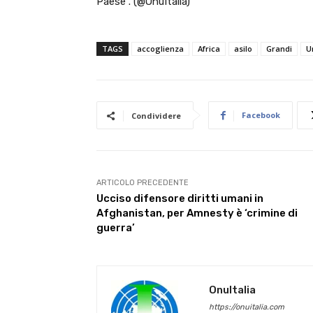
Paese”. (@OnuItalia)
TAGS
accoglienza
Africa
asilo
Grandi
U
Facebook
Condividere
ARTICOLO PRECEDENTE
Ucciso difensore diritti umani in
Afghanistan, per Amnesty è ‘crimine di
guerra’
OnuItalia
https://onuitalia.com