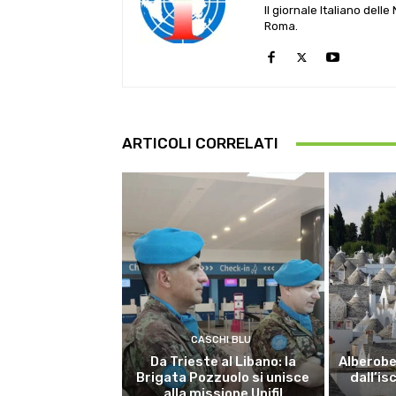
Il giornale Italiano dell
Roma.
ARTICOLI CORRELATI
CASCHI BLU
Da Trieste al Libano: la
Alberobel
Brigata Pozzuolo si unisce
dall’is
alla missione Unifil