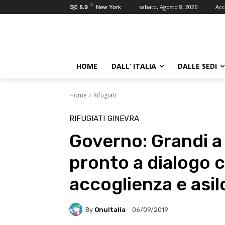
C
sabato, Agosto 8, 2026
Acc
8.9
New York
HOME
DALL’ ITALIA
DALLE SEDI
Home
Rifugiati
RIFUGIATI
GINEVRA
Governo: Grandi 
pronto a dialogo 
accoglienza e asil
By
OnuItalia
06/09/2019