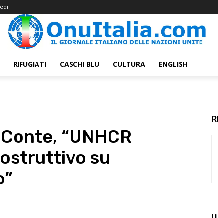
edi
RIFUGIATI
CASCHI BLU
CULTURA
ENGLISH
R
a Conte, “UNHCR
costruttivo su
o”
U