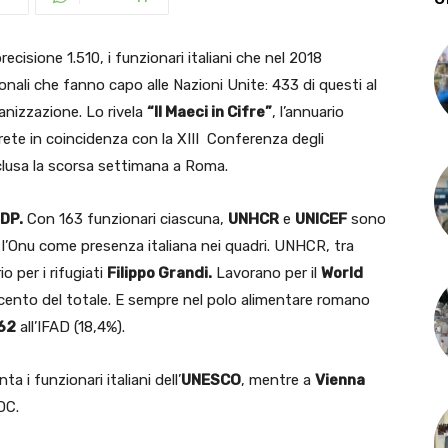
cisione 1.510, i funzionari italiani che nel 2018
nali che fanno capo alle Nazioni Unite: 433 di questi al
ganizzazione. Lo rivela
“Il Maeci in Cifre”
, l’annuario
 rete in coincidenza con la XIII Conferenza degli
nclusa la scorsa settimana a Roma.
DP.
Con 163 funzionari ciascuna,
UNHCR
e
UNICEF
sono
l’Onu come presenza italiana nei quadri. UNHCR, tra
io per i rifugiati
Filippo Grandi.
Lavorano per il
World
er cento del totale. E sempre nel polo alimentare romano
62
all’IFAD (18,4%).
a i funzionari italiani dell’
UNESCO
, mentre a
Vienna
DC.