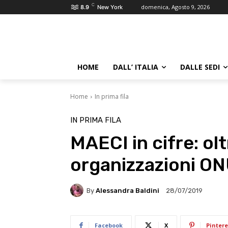
C
domenica, Agosto 9, 2026
8.9
New York
HOME
DALL’ ITALIA
DALLE SEDI
Home
In prima fila
IN PRIMA FILA
MAECI in cifre: oltr
organizzazioni O
By
Alessandra Baldini
28/07/2019
Facebook
X
Pintere