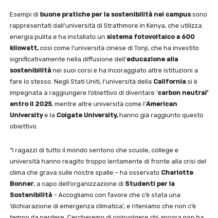
Esempi di
buone pratiche per la sostenibilità nei campus
sono
rappresentati dall’università di Strathmore in Kenya, che utilizza
energia pulita e ha installato un
sistema fotovoltaico a 600
kilowatt,
così come l’università cinese di Tonji, che ha investito
significativamente nella diffusione dell’
educazione alla
sostenibilità
nei suoi corsi e ha incoraggiato altre istituzioni a
fare lo stesso. Negli Stati Uniti, l’università della
California
si è
impegnata a raggiungere l’obiettivo di diventare ‘
carbon neutral’
entro il 2025
, mentre altre università come l’
American
University
e la
Colgate University,
hanno già raggiunto questo
obiettivo.
”I ragazzi di tutto il mondo sentono che scuole, college e
università hanno reagito troppo lentamente di fronte alla crisi del
clima che grava sulle nostre spalle – ha osservato
Charlotte
Bonner
, a capo dell’organizzazione di
Studenti per la
Sostenibilità
– Accogliamo con favore che c’è stata una
‘dichiarazione di emergenza climatica’, e riteniamo che non c’è
tempo da perdere. Cercheremo di coinvolgere chi ancora non ha