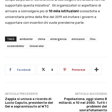
supportato questa iniziativa”. Gli organizzatori si aspettano di
arrivare a coinvolgere più di
10 mila istituzioni
scolastiche e
universitarie prima della fine del 2019 ed invitare i governi a
supportare con incentivi chi vuole prenderne parte.
TAGS
ambiente
clima
emergenza
emissioni
Onu
sostenibilita'
Universita'
Facebook
X
Pinterest
ARTICOLO PRECEDENTE
ARTICOLO SUCCESSIVO
Zappia si unisce a ricordo di
Popolazione, oggi siamo 8
Lucio Caputo, presidente del
miliardi, e 10 nel 2050. Tutti i
Gei e sopravvissuto al WTC
problemi del
sovrafollamento