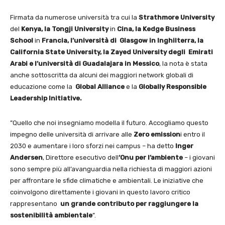
Firmata da numerose università tra cui la
Strathmore University
del
Kenya, la Tongji University
in
Cina, la Kedge Business
School
in
Francia, l’università di Glasgow in Inghilterra, la
California State University, la Zayed University degli Emirati
Arabi e l’università di Guadalajara in Messico
, la nota è stata
anche sottoscritta da alcuni dei maggiori network globali di
educazione come la
Global Alliance
e la
Globally Responsible
Leadership Initiative.
”Quello che noi insegniamo modella il futuro. Accogliamo questo
impegno delle università di arrivare alle
Zero emission
i entro il
2030 e aumentare i loro sforzi nei campus – ha detto
Inger
Andersen
, Direttore esecutivo dell
‘Onu per l’ambiente
– i giovani
sono sempre più all’avanguardia nella richiesta di maggiori azioni
per affrontare le sfide climatiche e ambientali. Le iniziative che
coinvolgono direttamente i giovani in questo lavoro critico
rappresentano
un grande contributo per raggiungere la
sostenibilità ambientale
”.