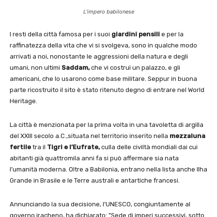
L’impero babilonese
I resti della città famosa per i suoi
giardini pensili
e per la
raffinatezza della vita che vi si svolgeva, sono in qualche modo
arrivati a noi, nonostante le aggressioni della natura e degli
umani, non ultimi
Saddam,
che vi costruì un palazzo, e gli
americani, che lo usarono come base militare. Seppur in buona
parte ricostruito il sito è stato ritenuto degno di entrare nel World
Heritage.
La città è menzionata per la prima volta in una tavoletta di argilla
del XXIII secolo a.C.,situata nel territorio inserito nella
mezzaluna
fertile
tra il
Tigri e l’Eufrate,
culla delle civiltà mondiali dai cui
abitanti già quattromila anni fa si può affermare sia nata
l’umanità moderna. Oltre a Babilonia, entrano nella lista anche Ilha
Grande in Brasile e le Terre australi e antartiche francesi.
Annunciando la sua decisione, l’UNESCO, congiuntamente al
governo iracheno, ha dichiarato: ”Sede di imperi successivi, sotto