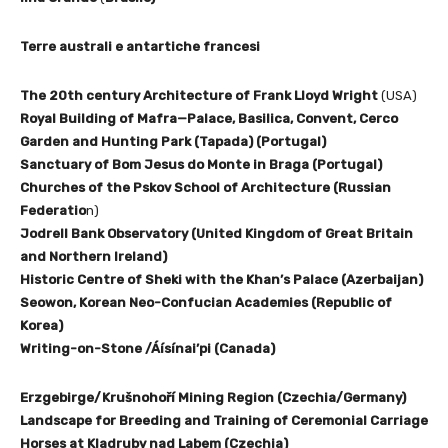
Terre australi e antartiche francesi
The 20th century Architecture of Frank Lloyd Wright
(USA)
Royal Building of Mafra—Palace, Basilica, Convent, Cerco
Garden and Hunting Park (Tapada) (Portugal)
Sanctuary of Bom Jesus do Monte in Braga (Portugal)
Churches of the Pskov School of Architecture (Russian
Federatio
n)
Jodrell Bank Observatory (United Kingdom of Great Britain
and Northern Ireland)
Historic Centre of Sheki with the Khan’s Palace (Azerbaijan)
Seowon, Korean Neo-Confucian Academies (Republic of
Korea)
Writing-on-Stone /Áísínai’pi (Canada)
Erzgebirge/Krušnohoří Mining Region (Czechia/Germany)
Landscape for Breeding and Training of Ceremonial Carriage
Horses at Kladruby nad Labem (Czechia)