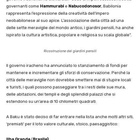
governanti come
Hammurabi
e
Nabucodonosor
, Babilonia
rappresenta l’espressione della creatività dell’impero
neobabilonese al suo apice. L’associazione della città ad una
delle sette meraviglie del mondo antico, i giardini pensili, ha anche
ispirato la cultura artistica, popolare e religiosa su scala globale”.
Ricostruzione dei giardini pensili
Il governo iracheno ha annunciato lo stanziamento di fondi per
mantenere e incrementare gli sforzi di conservazione. Perché la
città delle meraviglie non dovrebbe smettere mai di stupire locali
e turisti, i quali possono passeggiare tra i resti delle sue mura,
delle abitazioni, dei templi e degli splendidi palazzi che si
estendono su un’area di 10 chilometri quadrati.
A Baku è stato deciso di far entrare nella lista anche molti altri siti,
‘premiati’ per il loto valore culturale, stoico, paesaggistico:
Ilha Grande
(
Brasile)