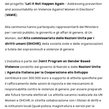
del progetto “
Let It Not Happen Again
– Addressing prevention
and accountability on Violence Against Women in Elections”
(
VAWiE
).
Alla cerimonia hanno partecipato rappresentanti del Ministero
per i servizi pubblici, la gioventù e gli affari di genere, di Un
Women, dell’
Alto commissariato delle Nazioni Unite
per i
diritti umani (OHCHR)
, della società civile e delle organizzazioni
a tutela dei sopravvissuti a violenze di genere.
L’iniziativa è parte del
Joint Program on Gender Based
Violence
condotto dal governo di Nairobi e dalle
Nazioni Unite
.
L’
Agenzia Italiana per la Cooperazione allo Sviluppo
contribuirà con 300.000 euro a supporto di attività specifiche per
il rafforzamento delle azioni di risposta e dei meccanismi di
responsabilità contro le violenze di genere, per essere preparati
alle future tornate elettorali. Le attività saranno realizzate da UN
Women e OHCHR, in stretta collaborazione con i titolari di diritti e
le istituzioni locali (quali polizia, magistratura e servizi per la