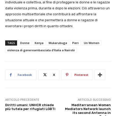
individuale e collettiva, al fine di proteggere le donne e le ragazze
dalla violenza prima, durante e dopo le elezioni. Ciò attraverso un
approccio multisettoriale che contribuirà ad affrontare la
situazione attuale e che permetterà a donne e ragazze di
esercitare i propri diritti in quanto cittadini.
TAGS
Donne
Kenya
Mukarubuga
Pieri
Un Women
violenza di genereambasciata d'Italia a Nairobi
Facebook
X
Pinterest
ARTICOLO PRECEDENTE
ARTICOLO SUCCESSIVO
Diritti umani: UNHCR chiede
Mediterranean Women
più tutela per rifugiati LGBTi
Mediators Network launch
its second Antenna in