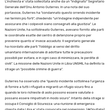
L’inchiesta e’ stata sollecitata anche da un “indignato” Segretario
Generale dell’Onu Antonio Guterres. In una nota del suo
portavoce, Guterres ha “condannato questo orrendo incidente
nei termini più forti”, chiedendo “un’indagine indipendente per
assicurare che i colpevoli siano consegnati alla giustizia”. Le
Nazioni Unite, ha sottolineato Guterres, avevano fornito alle parti
le coordinate esatte del centro di detenzione proprio per
prevenire quanto e’ invece accaduto. Il segretario generale
ha ricordato alle parti “l’obbligo ai sensi del diritto
umanitario internazionale di adottare tutte le precauzioni
possibili per evitare, e in ogni caso di minimizzare, le perdite di
civili”. La missione delle Nazioni Unite in Libia UNSMIL ha definito la
strage un “possibile crimine di guerra”.
Guterres ha osservato che “questo incidente sottolinea l’urgenza
di fornire a tutti i rifugiati e migranti un rifugio sicuro fino a
quando le loro richieste di asilo possono essere valutate o
possano essere rimpatriati in modo sicuro”. Intanto della strage si
occupa il Consiglio di Sicurezza: una riunione di emergenza
chiesta dalla Libia e’ stata convocata nel pomeriggio. (@OnuItalia)