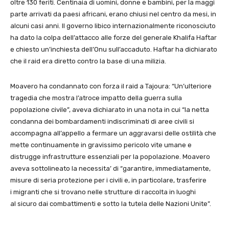
oltre 130 feriti. Centinaia di uomini, donne e bambini, per la maggi
parte arrivati da paesi africani, erano chiusi nel centro da mesi, in
alcuni casi anni. Il governo libico internazionalmente riconosciuto
ha dato la colpa dell’attacco alle forze del generale Khalifa Haftar
e chiesto un’inchiesta dell’Onu sull’accaduto. Haftar ha dichiarato
che il raid era diretto contro la base di una milizia.
Moavero ha condannato con forza il raid a Tajoura: “Un’ulteriore
tragedia che mostra l’atroce impatto della guerra sulla
popolazione civile”, aveva dichiarato in una nota in cui “la netta
condanna dei bombardamenti indiscriminati di aree civili si
accompagna all’appello a fermare un aggravarsi delle ostilità che
mette continuamente in gravissimo pericolo vite umane e
distrugge infrastrutture essenziali per la popolazione. Moavero
aveva sottolineato la necessita’ di “garantire, immediatamente,
misure di seria protezione per i civili e, in particolare, trasferire
i migranti che si trovano nelle strutture di raccolta in luoghi
al sicuro dai combattimenti e sotto la tutela delle Nazioni Unite”.