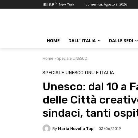
C
domenica, Agosto 9, 2026
8.9
New York
HOME
DALL’ ITALIA
DALLE SEDI
Home
Speciale UNESCO
SPECIALE UNESCO
ONU E ITALIA
Unesco: dal 10 a F
delle Città creativ
sindaci, tanti ospi
By
Maria Novella Topi
03/06/2019