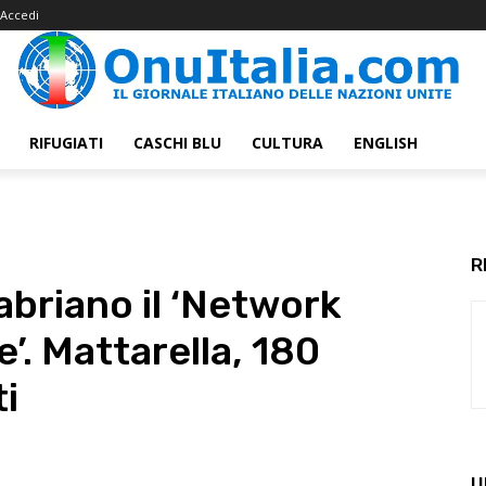
Accedi
RIFUGIATI
CASCHI BLU
CULTURA
ENGLISH
R
abriano il ‘Network
e’. Mattarella, 180
ti
U