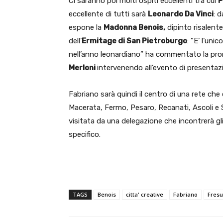
Ci saranno poi molti ospiti eccellenti tra cui
P
eccellente di tutti sarà
Leonardo Da Vinci
: 
espone la
Madonna Benois,
dipinto risalente
dell’
Ermitage di San Pietroburgo
: ”E’ l’uni
nell’anno leonardiano” ha commentato la pro
Merloni
intervenendo all’evento di presentaz
Fabriano sarà quindi il centro di una rete che
Macerata, Fermo, Pesaro, Recanati, Ascoli e S
visitata da una delegazione che incontrerà gli
specifico.
TAGS
Benois
citta' creative
Fabriano
Fresu