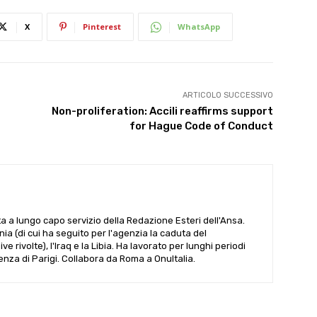
X
Pinterest
WhatsApp
ARTICOLO SUCCESSIVO
Non-proliferation: Accili reaffirms support
for Hague Code of Conduct
ta a lungo capo servizio della Redazione Esteri dell'Ansa.
ania (di cui ha seguito per l'agenzia la caduta del
 rivolte), l'Iraq e la Libia. Ha lavorato per lunghi periodi
denza di Parigi. Collabora da Roma a OnuItalia.