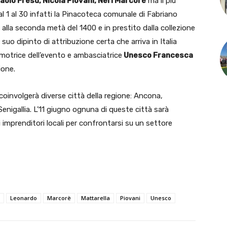
aolo Fresu, Nicola Piovani, Neri Marcorè
ma il più
dal 1 al 30 infatti la Pinacoteca comunale di Fabriano
 alla seconda metà del 1400 e in prestito dalla collezione
co suo dipinto di attribuzione certa che arriva in Italia
motrice dell’evento e ambasciatrice
Unesco Francesca
ione.
 coinvolgerà diverse città della regione: Ancona,
enigallia. L’11 giugno ognuna di queste città sarà
 imprenditori locali per confrontarsi su un settore
Leonardo
Marcorè
Mattarella
Piovani
Unesco