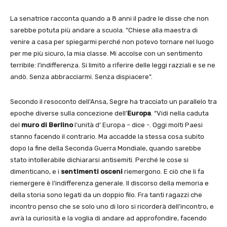
La senatrice racconta quando a 8 anni il padre le disse che non
sarebbe potuta più andare a scuola. “Chiese alla maestra di
venire a casa per spiegarmi perché non potevo tornare nel luogo
per me più sicuro, la mia classe. Mi accolse con un sentimento
terribile: l’indifferenza. Si limitò a riferire delle leggi razziali e se ne
andò. Senza abbracciarmi. Senza dispiacere”.
Secondo il resoconto dell’Ansa, Segre ha tracciato un parallelo tra
epoche diverse sulla concezione dell’
Europa
. “Vidi nella caduta
del
muro di Berlino
l’unità d’ Europa – dice -. Oggi molti Paesi
stanno facendo il contrario. Ma accadde la stessa cosa subito
dopo la fine della Seconda Guerra Mondiale, quando sarebbe
stato intollerabile dichiararsi antisemiti. Perché le cose si
dimenticano, e i
sentimenti osceni
riemergono. E ciò che li fa
riemergere è l’indifferenza generale. Il discorso della memoria e
della storia sono legati da un doppio filo. Fra tanti ragazzi che
incontro penso che se solo uno di loro si ricorderà dell’incontro, e
avrà la curiosità e la voglia di andare ad approfondire, facendo