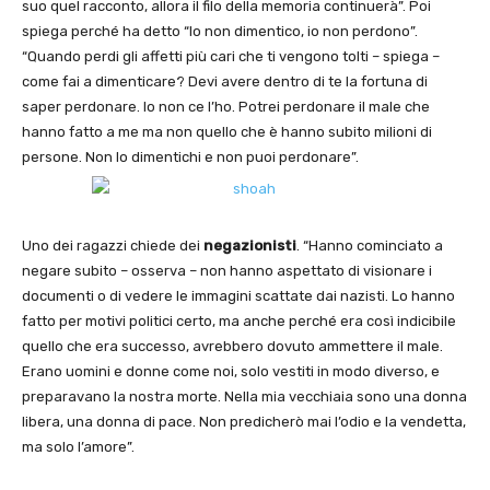
suo quel racconto, allora il filo della memoria continuerà”. Poi
spiega perché ha detto “Io non dimentico, io non perdono”.
“Quando perdi gli affetti più cari che ti vengono tolti – spiega –
come fai a dimenticare? Devi avere dentro di te la fortuna di
saper perdonare. Io non ce l’ho. Potrei perdonare il male che
hanno fatto a me ma non quello che è hanno subito milioni di
persone. Non lo dimentichi e non puoi perdonare”.
Uno dei ragazzi chiede dei
negazionisti
. “Hanno cominciato a
negare subito – osserva – non hanno aspettato di visionare i
documenti o di vedere le immagini scattate dai nazisti. Lo hanno
fatto per motivi politici certo, ma anche perché era così indicibile
quello che era successo, avrebbero dovuto ammettere il male.
Erano uomini e donne come noi, solo vestiti in modo diverso, e
preparavano la nostra morte. Nella mia vecchiaia sono una donna
libera, una donna di pace. Non predicherò mai l’odio e la vendetta,
ma solo l’amore”.