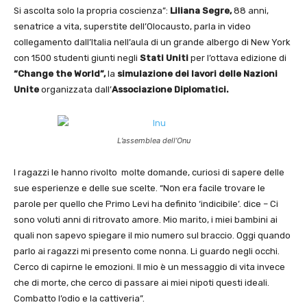
Si ascolta solo la propria coscienza”:
Liliana Segre,
88 anni,
senatrice a vita, superstite dell’Olocausto, parla in video
collegamento dall’Italia nell’aula di un grande albergo di New York
con 1500 studenti giunti negli
Stati Uniti
per l’ottava edizione di
“Change the World”,
la
simulazione dei lavori delle Nazioni
Unite
organizzata dall’
Associazione
Diplomatici.
L’assemblea dell’Onu
I ragazzi le hanno rivolto molte domande, curiosi di sapere delle
sue esperienze e delle sue scelte. “Non era facile trovare le
parole per quello che Primo Levi ha definito ‘indicibile’. dice – Ci
sono voluti anni di ritrovato amore. Mio marito, i miei bambini ai
quali non sapevo spiegare il mio numero sul braccio. Oggi quando
parlo ai ragazzi mi presento come nonna. Li guardo negli occhi.
Cerco di capirne le emozioni. Il mio è un messaggio di vita invece
che di morte, che cerco di passare ai miei nipoti questi ideali.
Combatto l’odio e la cattiveria”.