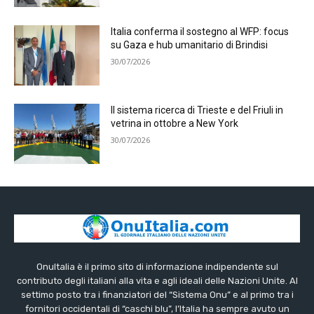
Italia conferma il sostegno al WFP: focus
su Gaza e hub umanitario di Brindisi
30/07/2026
Il sistema ricerca di Trieste e del Friuli in
vetrina in ottobre a New York
30/07/2026
OnuItalia è il primo sito di informazione indipendente sul
contributo degli italiani alla vita e agli ideali delle Nazioni Unite. Al
settimo posto tra i finanziatori del “Sistema Onu” e al primo tra i
fornitori occidentali di “caschi blu”, l’Italia ha sempre avuto un