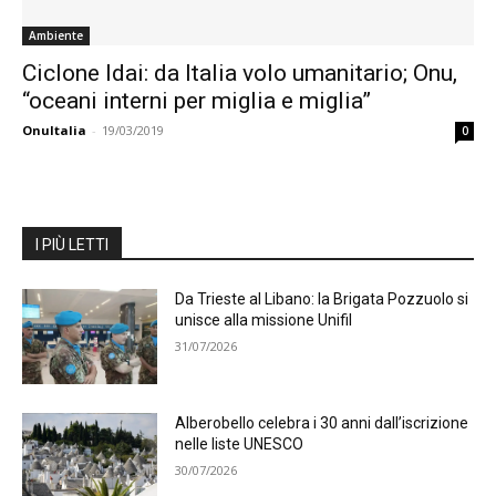
Ambiente
Ciclone Idai: da Italia volo umanitario; Onu,
“oceani interni per miglia e miglia”
OnuItalia
-
19/03/2019
0
I PIÙ LETTI
Da Trieste al Libano: la Brigata Pozzuolo si
unisce alla missione Unifil
31/07/2026
Alberobello celebra i 30 anni dall’iscrizione
nelle liste UNESCO
30/07/2026