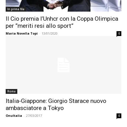
In prima fila
Il Cio premia l’Unhcr con la Coppa Olimpica
per ”meriti resi allo sport”
Maria Novella Topi
-
13/01/2020
0
Roma
Italia-Giappone: Giorgio Starace nuovo
ambasciatore a Tokyo
OnuItalia
-
27/03/2017
0