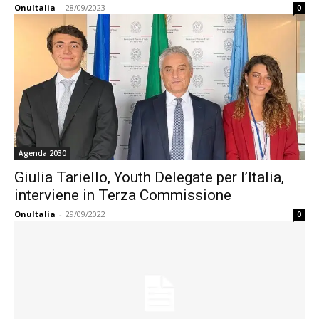
OnuItalia
-
28/09/2023
0
Agenda 2030
Giulia Tariello, Youth Delegate per l’Italia,
interviene in Terza Commissione
OnuItalia
-
29/09/2022
0