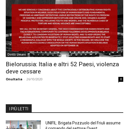
Diritti Umani
Bielorussia: Italia e altri 52 Paesi, violenza
deve cessare
OnuItalia
-
26/10/2020
0
I PIÙ LETTI
UNIFIL: Brigata Pozzuolo del Friuli assume
il comando del settore Ovest