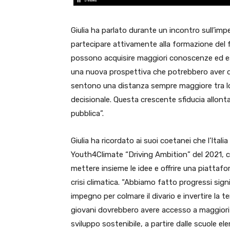
Giulia ha parlato durante un incontro sull’im
partecipare attivamente alla formazione del fu
possono acquisire maggiori conoscenze ed esp
una nuova prospettiva che potrebbero aver di
sentono una distanza sempre maggiore tra loro 
decisionale. Questa crescente sfiducia allontan
pubblica”.
Giulia ha ricordato ai suoi coetanei che l’Itali
Youth4Climate “Driving Ambition” del 2021, c
mettere insieme le idee e offrire una piattafo
crisi climatica. “Abbiamo fatto progressi sig
impegno per colmare il divario e invertire la t
giovani dovrebbero avere accesso a maggiori i
sviluppo sostenibile, a partire dalle scuole el