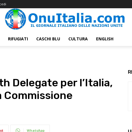
cedi
RIFUGIATI
CASCHI BLU
CULTURA
ENGLISH
R
th Delegate per l’Italia,
za Commissione
st
WhatsApp
U