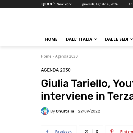
C
giovedì, Agosto 6, 2026
Ac
8.9
New York
HOME
DALL’ ITALIA
DALLE SEDI
Home
Agenda 2030
AGENDA 2030
Giulia Tariello, You
interviene in Ter
By
OnuItalia
29/09/2022
Facebook
X
Pintere