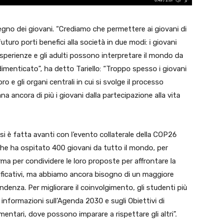
pegno dei giovani. “Crediamo che permettere ai giovani di
turo porti benefici alla società in due modi: i giovani
erienze e gli adulti possono interpretare il mondo da
menticato”, ha detto Tariello: “Troppo spesso i giovani
e gli organi centrali in cui si svolge il processo
a ancora di più i giovani dalla partecipazione alla vita
a si è fatta avanti con l’evento collaterale della COP26
he ha ospitato 400 giovani da tutto il mondo, per
rma per condividere le loro proposte per affrontare la
nificativi, ma abbiamo ancora bisogno di un maggiore
endenza. Per migliorare il coinvolgimento, gli studenti più
nformazioni sull’Agenda 2030 e sugli Obiettivi di
ementari, dove possono imparare a rispettare gli altri”.