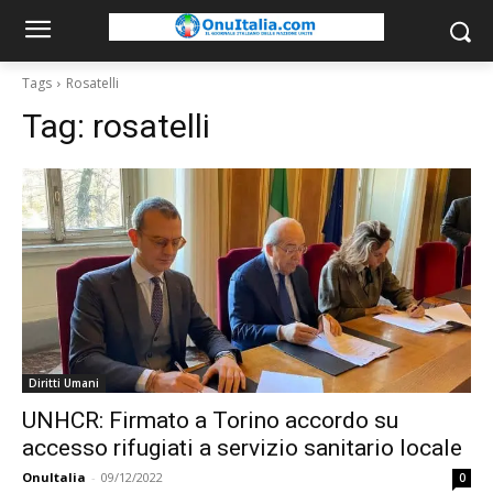
Tags
Rosatelli
Tag:
rosatelli
Diritti Umani
UNHCR: Firmato a Torino accordo su
accesso rifugiati a servizio sanitario locale
OnuItalia
-
09/12/2022
0