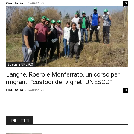
OnuItalia
-
07/06/2023
0
Speciale UNESCO
Langhe, Roero e Monferrato, un corso per
migranti ”custodi dei vigneti UNESCO”
OnuItalia
-
24/08/2022
0
I PIÙ LETTI