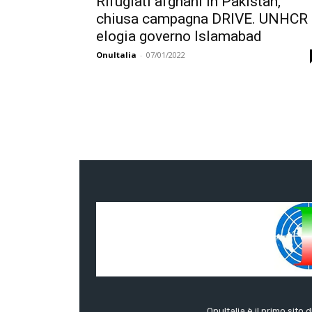
Rifugiati afghani in Pakistan,
chiusa campagna DRIVE. UNHCR
elogia governo Islamabad
OnuItalia
-
07/01/2022
OnuItalia è il primo sito 