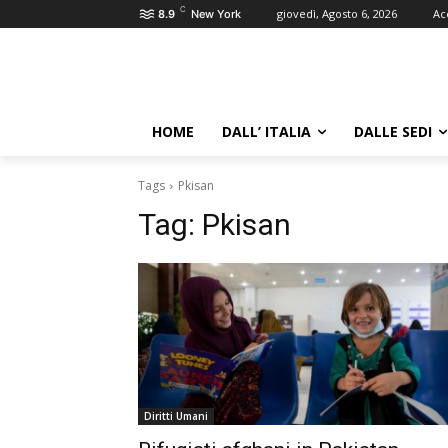
C
giovedì, Agosto 6, 2026
Ac
8.9
New York
HOME
DALL’ ITALIA
DALLE SEDI
Tags
Pkisan
Tag:
Pkisan
Diritti Umani