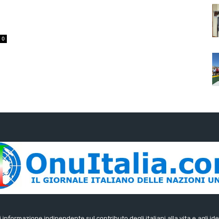
0
di informazione indipendente sul contributo degli italiani alla vita e agli ide