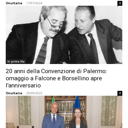
OnuItalia
-
17/07/2024
0
In prima fila
20 anni della Convenzione di Palermo:
omaggio a Falcone e Borsellino apre
l’anniversario
OnuItalia
-
29/09/2023
0