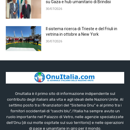
su Gaza e hub umanitario di Brindisi
30/07/2026
Il sistema ricerca di Trieste e del Friuli in
vetrina in ottobre a New York
30/07/2026
OnuItalia è il primo sito di informazione indipendente sul
contributo degli italiani alla vita e agli ideali delle Nazioni Unite. Al
settimo posto tra i finanziatori del “Sistema Onu” e al primo tra i
fornitori occidentali di “caschi blu”, l’Italia ha sempre avuto un
ruolo importante nel Palazzo di Vetro, nelle agenzie specializzate
dell’Onu (di cui molte ospitate sul suo territorio) e nelle operazioni
di pace e umanitarie in giro per il mondo.