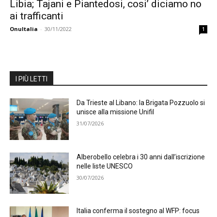
Libia; Tajani e Piantedosi, cosi’ diciamo no
ai trafficanti
OnuItalia
-
30/11/2022
1
I PIÙ LETTI
Da Trieste al Libano: la Brigata Pozzuolo si
unisce alla missione Unifil
31/07/2026
Alberobello celebra i 30 anni dall’iscrizione
nelle liste UNESCO
30/07/2026
Italia conferma il sostegno al WFP: focus