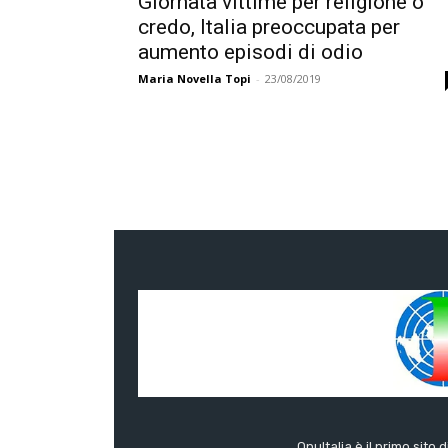
Giornata vittime per religione o
credo, Italia preoccupata per
aumento episodi di odio
Maria Novella Topi
-
23/08/2019
OnuItalia è il primo sito 