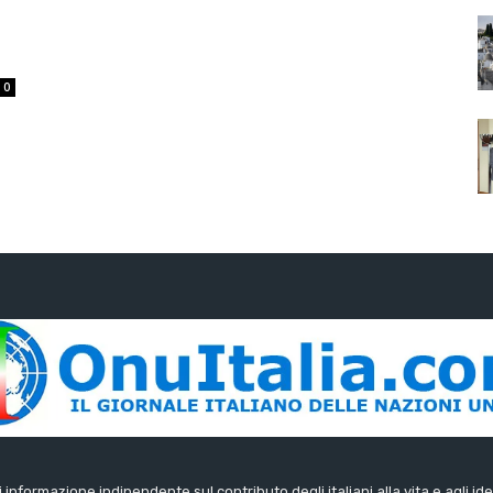
0
di informazione indipendente sul contributo degli italiani alla vita e agli ide