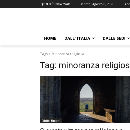
C
sabato, Agosto 8, 2026
Acc
8.9
New York
HOME
DALL’ ITALIA
DALLE SEDI
Tags
Minoranza religiosa
Tag:
minoranza religio
Diritti Umani