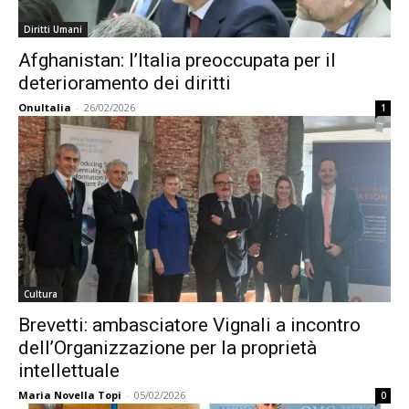
Diritti Umani
Afghanistan: l’Italia preoccupata per il
deterioramento dei diritti
OnuItalia
-
26/02/2026
1
Cultura
Brevetti: ambasciatore Vignali a incontro
dell’Organizzazione per la proprietà
intellettuale
Maria Novella Topi
-
05/02/2026
0