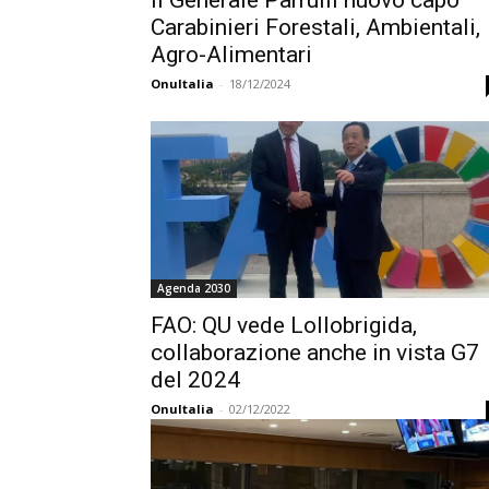
Il Generale Parrulli nuovo capo
Carabinieri Forestali, Ambientali,
Agro-Alimentari
OnuItalia
-
18/12/2024
Agenda 2030
FAO: QU vede Lollobrigida,
collaborazione anche in vista G7
del 2024
OnuItalia
-
02/12/2022