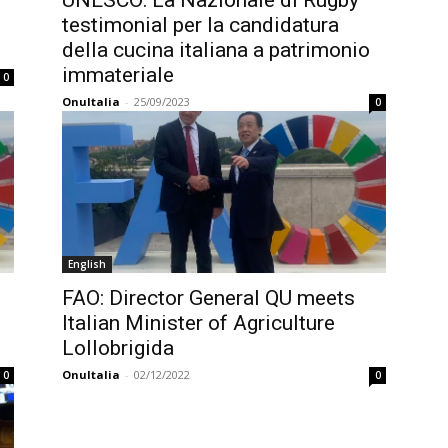
UNESCO: La Nazionale di Rugby
testimonial per la candidatura
della cucina italiana a patrimonio
immateriale
0
OnuItalia
-
25/09/2023
0
English
FAO: Director General QU meets
Italian Minister of Agriculture
Lollobrigida
OnuItalia
-
02/12/2022
0
0