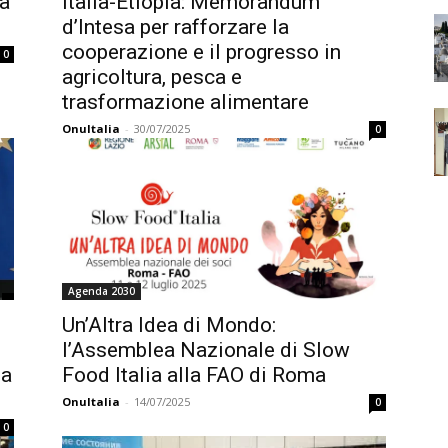
na
Italia-Etiopia: Memorandum
d’Intesa per rafforzare la
cooperazione e il progresso in
0
agricoltura, pesca e
trasformazione alimentare
OnuItalia
-
30/07/2025
0
Agenda 2030
Un’Altra Idea di Mondo:
l’Assemblea Nazionale di Slow
la
Food Italia alla FAO di Roma
OnuItalia
-
14/07/2025
0
0