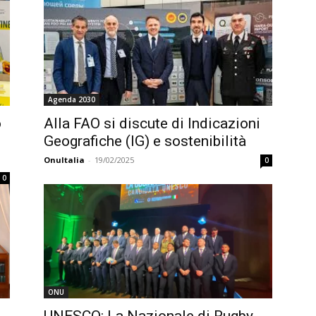
Agenda 2030
o
Alla FAO si discute di Indicazioni
Geografiche (IG) e sostenibilità
OnuItalia
-
19/02/2025
0
0
ONU