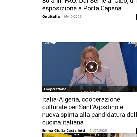
80 anni FAO: Dal Seme al Cibo, u
esposizione a Porta Capena
OnuItalia
-
09/10/2025
Cooperazione
Italia-Algeria, cooperazione
culturale per Sant’Agostino e
nuova spinta alla candidatura del
cucina italiana
Emma Giulia Castelletti
-
24/07/2025