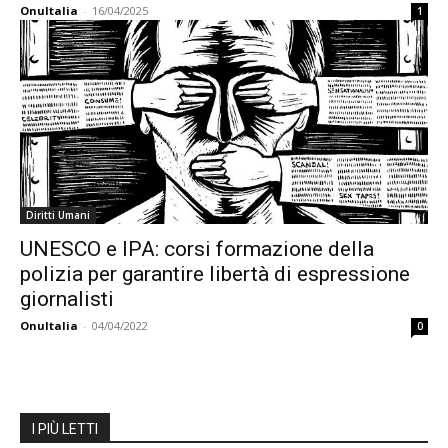
OnuItalia
-
16/04/2025
1
Diritti Umani
UNESCO e IPA: corsi formazione della
polizia per garantire libertà di espressione
giornalisti
OnuItalia
-
04/04/2022
0
I PIÙ LETTI