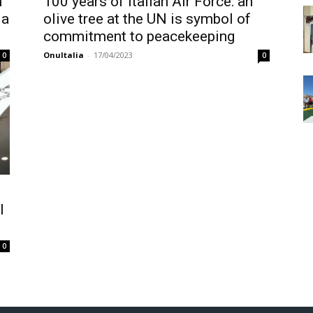
n
100 years of Italian Air Force: an
 a
olive tree at the UN is symbol of
commitment to peacekeeping
OnuItalia
-
17/04/2023
0
0
l
0