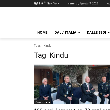
C
venerdì, Agosto 7, 2026
Ac
8.9
New York
HOME
DALL’ ITALIA
DALLE SEDI
Tags
Kindu
Tag:
Kindu
Onu e Italia