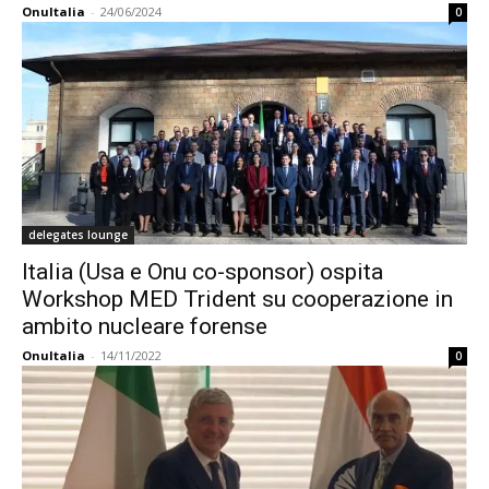
OnuItalia
-
24/06/2024
0
delegates lounge
Italia (Usa e Onu co-sponsor) ospita
Workshop MED Trident su cooperazione in
ambito nucleare forense
OnuItalia
-
14/11/2022
0