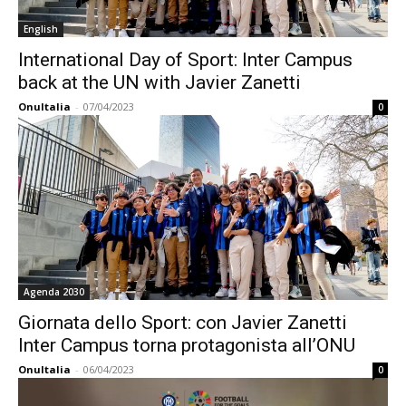
English
International Day of Sport: Inter Campus
back at the UN with Javier Zanetti
OnuItalia
-
07/04/2023
0
Agenda 2030
Giornata dello Sport: con Javier Zanetti
Inter Campus torna protagonista all’ONU
OnuItalia
-
06/04/2023
0