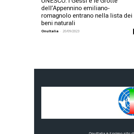
UNESCO: i Gessi e le Grotte
dell’Appennino emiliano-
romagnolo entrano nella lista dei
beni naturali
OnuItalia
-
20/09/2023
OnuItalia è il primo sito 