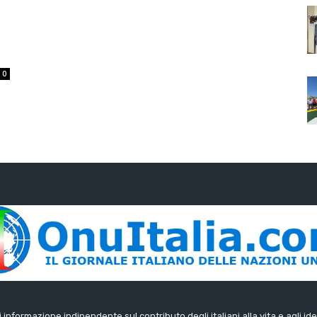
0
di informazione indipendente sul contributo degli italiani alla vita e agli ide