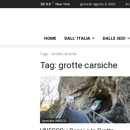
C
giovedì, Agosto 6, 2026
Ac
8.9
New York
HOME
DALL’ ITALIA
DALLE SEDI
Tags
Grotte carsiche
Tag:
grotte carsiche
Speciale UNESCO