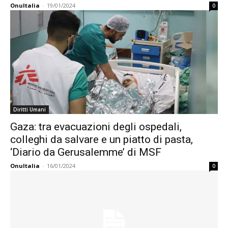
OnuItalia
-
19/01/2024
0
Diritti Umani
Gaza: tra evacuazioni degli ospedali,
colleghi da salvare e un piatto di pasta,
‘Diario da Gerusalemme’ di MSF
OnuItalia
-
16/01/2024
0