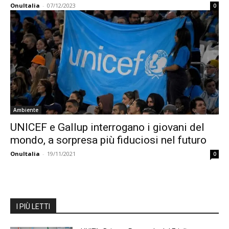
OnuItalia
-
07/12/2023
0
Ambiente
UNICEF e Gallup interrogano i giovani del
mondo, a sorpresa più fiduciosi nel futuro
OnuItalia
-
19/11/2021
0
I PIÙ LETTI