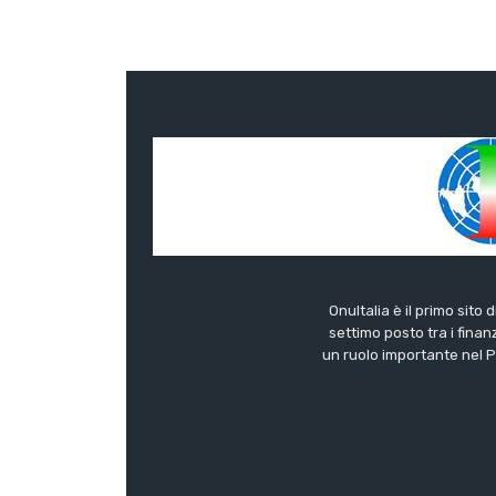
OnuItalia è il primo sito 
settimo posto tra i finanz
un ruolo importante nel Pa