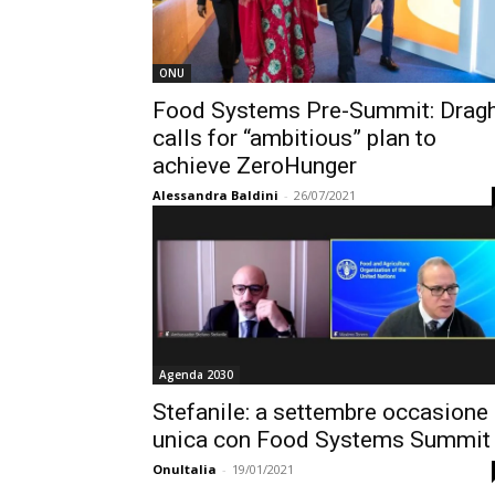
ONU
Food Systems Pre-Summit: Dragh
calls for “ambitious” plan to
achieve ZeroHunger
Alessandra Baldini
-
26/07/2021
Agenda 2030
Stefanile: a settembre occasione
unica con Food Systems Summit
OnuItalia
-
19/01/2021