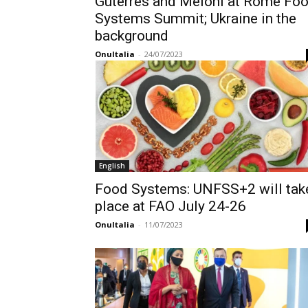
Guterres and Meloni at Rome Fo
Systems Summit; Ukraine in the
background
OnuItalia
-
24/07/2023
English
Food Systems: UNFSS+2 will tak
place at FAO July 24-26
OnuItalia
-
11/07/2023