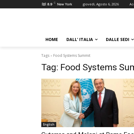
C
giovedì, Agosto 6, 2026
Ac
8.9
New York
HOME
DALL’ ITALIA
DALLE SEDI
Tags
Food Systems Summit
Tag:
Food Systems Su
English