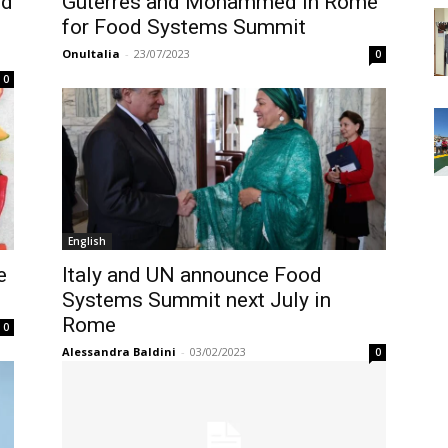
od
Guterres and Mohammed in Rome
for Food Systems Summit
OnuItalia
-
23/07/2023
0
0
English
e
Italy and UN announce Food
Systems Summit next July in
Rome
0
Alessandra Baldini
-
03/02/2023
0