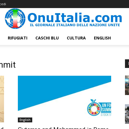
cedi
RIFUGIATI
CASCHI BLU
CULTURA
ENGLISH
mmit
English