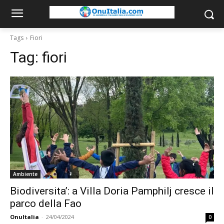
Tags
Fiori
Tag:
fiori
Ambiente
Biodiversita’: a Villa Doria Pamphilj cresce il
parco della Fao
OnuItalia
-
24/04/2024
0