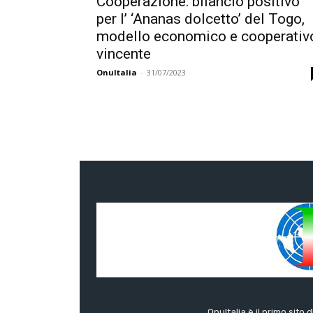
Cooperazione: bilancio positivo
per l’ ‘Ananas dolcetto’ del Togo,
modello economico e cooperativ
vincente
OnuItalia
-
31/07/2023
OnuItalia è il primo sito 