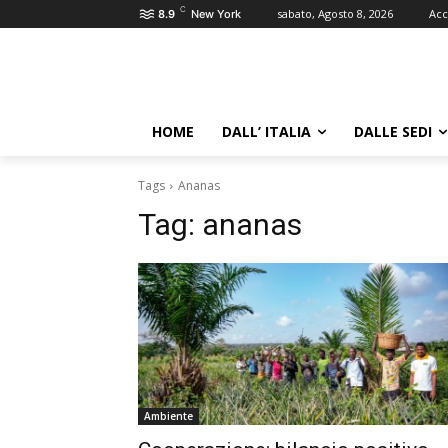
C
sabato, Agosto 8, 2026
Acc
8.9
New York
HOME
DALL’ ITALIA
DALLE SEDI
Tags
Ananas
Tag:
ananas
Ambiente