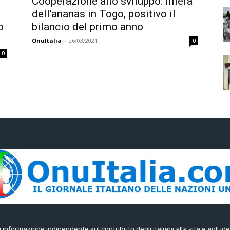
Cooperazione allo sviluppo: filiera
dell’ananas in Togo, positivo il
o
bilancio del primo anno
OnuItalia
-
26/03/2021
0
0
di informazione indipendente sul contributo degli italiani alla vita e agli ide