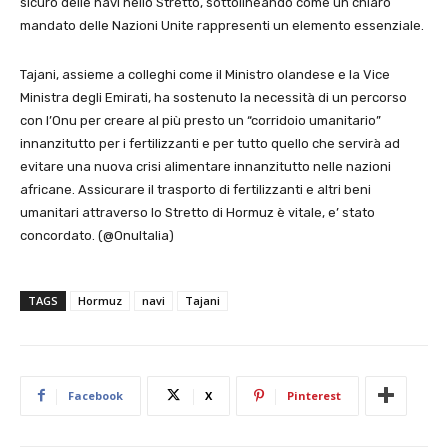
sicuro delle navi nello Stretto, sottolineando come un chiaro
mandato delle Nazioni Unite rappresenti un elemento essenziale.
Tajani, assieme a colleghi come il Ministro olandese e la Vice
Ministra degli Emirati, ha sostenuto la necessità di un percorso
con l’Onu per creare al più presto un “corridoio umanitario”
innanzitutto per i fertilizzanti e per tutto quello che servirà ad
evitare una nuova crisi alimentare innanzitutto nelle nazioni
africane. Assicurare il trasporto di fertilizzanti e altri beni
umanitari attraverso lo Stretto di Hormuz è vitale, e’ stato
concordato. (@OnuItalia)
TAGS
Hormuz
navi
Tajani
Facebook
X
Pinterest