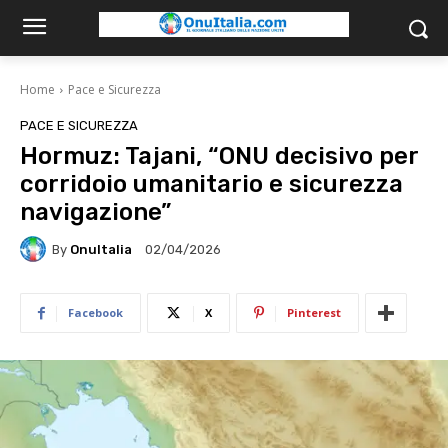
Home
Pace e Sicurezza
PACE E SICUREZZA
Hormuz: Tajani, “ONU decisivo per
corridoio umanitario e sicurezza
navigazione”
By
OnuItalia
02/04/2026
Facebook
X
Pinterest