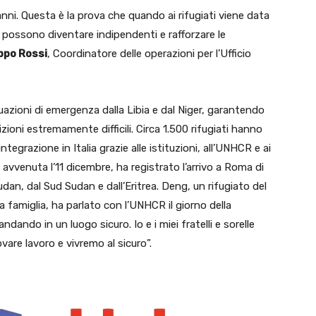
i anni. Questa è la prova che quando ai rifugiati viene data
si possono diventare indipendenti e rafforzare le
ippo Rossi
, Coordinatore delle operazioni per l’Ufficio
cuazioni di emergenza dalla Libia e dal Niger, garantendo
izioni estremamente difficili. Circa 1.500 rifugiati hanno
egrazione in Italia grazie alle istituzioni, all’UNHCR e ai
 avvenuta l’11 dicembre, ha registrato l’arrivo a Roma di
udan, dal Sud Sudan e dall’Eritrea. Deng, un rifugiato del
a famiglia, ha parlato con l’UNHCR il giorno della
ando in un luogo sicuro. Io e i miei fratelli e sorelle
vare lavoro e vivremo al sicuro”.