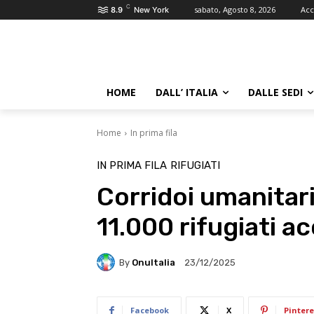
C
sabato, Agosto 8, 2026
Acc
8.9
New York
HOME
DALL’ ITALIA
DALLE SEDI
Home
In prima fila
IN PRIMA FILA
RIFUGIATI
Corridoi umanitari
11.000 rifugiati acc
By
OnuItalia
23/12/2025
Facebook
X
Pintere