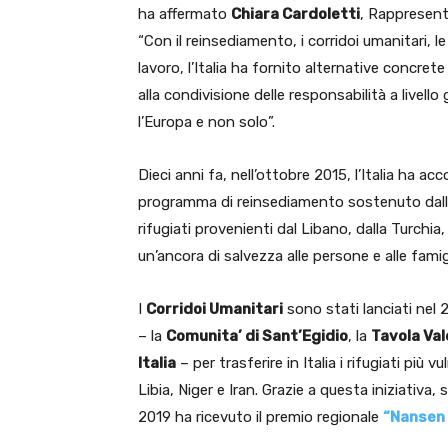
ha affermato
Chiara Cardoletti
, Rappresent
“Con il reinsediamento, i corridoi umanitari, l
lavoro, l’Italia ha fornito alternative concrete
alla condivisione delle responsabilità a livel
l’Europa e non solo”.
Dieci anni fa, nell’ottobre 2015, l’Italia ha ac
programma di reinsediamento sostenuto dall
rifugiati provenienti dal Libano, dalla Turchia,
un’ancora di salvezza alle persone e alle famig
I
Corridoi Umanitari
sono stati lanciati nel 2
– la
Comunita’ di Sant’Egidio
, la
Tavola Va
Italia
– per trasferire in Italia i rifugiati più v
Libia, Niger e Iran. Grazie a questa iniziativa
2019 ha ricevuto il premio regionale
“Nansen