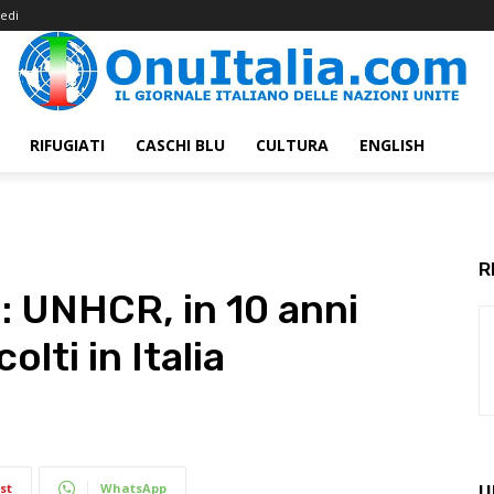
edi
RIFUGIATI
CASCHI BLU
CULTURA
ENGLISH
R
: UNHCR, in 10 anni
olti in Italia
st
WhatsApp
U