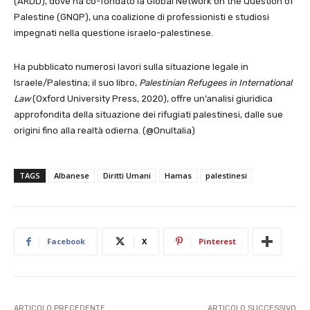
(ARDD), dove ha co-fondato la Global Network on the Question of
Palestine (GNQP), una coalizione di professionisti e studiosi
impegnati nella questione israelo-palestinese.
Ha pubblicato numerosi lavori sulla situazione legale in
Israele/Palestina; il suo libro,
Palestinian Refugees in International
Law
(Oxford University Press, 2020), offre un’analisi giuridica
approfondita della situazione dei rifugiati palestinesi, dalle sue
origini fino alla realtà odierna. (@OnuItalia)
TAGS
Albanese
Diritti Umani
Hamas
palestinesi
Facebook
X
Pinterest
ARTICOLO PRECEDENTE
ARTICOLO SUCCESSIVO