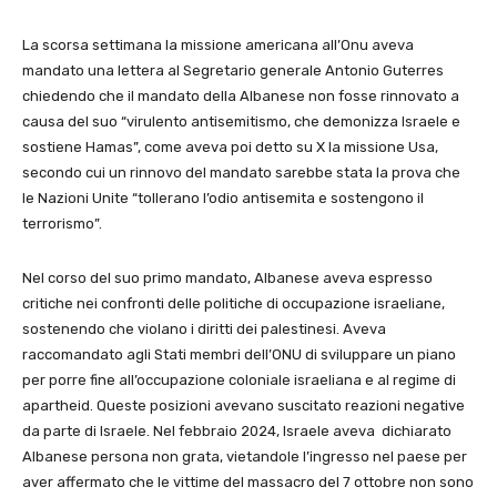
La scorsa settimana la missione americana all’Onu aveva
mandato una lettera al Segretario generale Antonio Guterres
chiedendo che il mandato della Albanese non fosse rinnovato a
causa del suo “virulento antisemitismo, che demonizza Israele e
sostiene Hamas”, come aveva poi detto su X la missione Usa,
secondo cui un rinnovo del mandato sarebbe stata la prova che
le Nazioni Unite “tollerano l’odio antisemita e sostengono il
terrorismo”.
Nel corso del suo primo mandato, Albanese aveva espresso
critiche nei confronti delle politiche di occupazione israeliane,
sostenendo che violano i diritti dei palestinesi.
Aveva
raccomandato agli Stati membri dell’ONU di sviluppare un piano
per porre fine all’occupazione coloniale israeliana e al regime di
apartheid.
Queste posizioni avevano suscitato reazioni negative
da parte di Israele. N
el febbraio 2024, Israele aveva dichiarato
Albanese persona non grata, vietandole l’ingresso nel paese per
aver
affermato che le vittime del massacro del 7 ottobre non sono