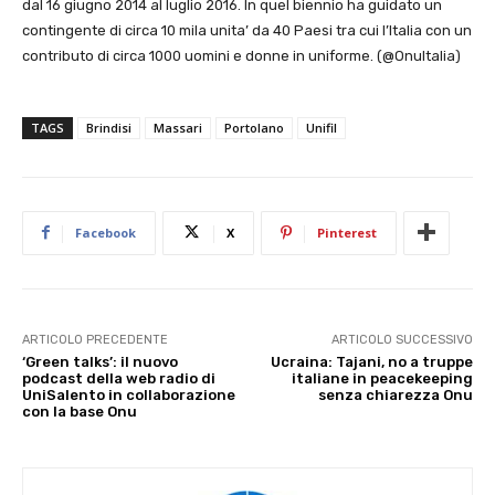
dal 16 giugno 2014 al luglio 2016. In quel biennio ha guidato un
contingente di circa 10 mila unita’ da 40 Paesi tra cui l’Italia con un
contributo di circa 1000 uomini e donne in uniforme. (@OnuItalia)
TAGS
Brindisi
Massari
Portolano
Unifil
Facebook
X
Pinterest
ARTICOLO PRECEDENTE
ARTICOLO SUCCESSIVO
‘Green talks’: il nuovo
Ucraina: Tajani, no a truppe
podcast della web radio di
italiane in peacekeeping
UniSalento in collaborazione
senza chiarezza Onu
con la base Onu