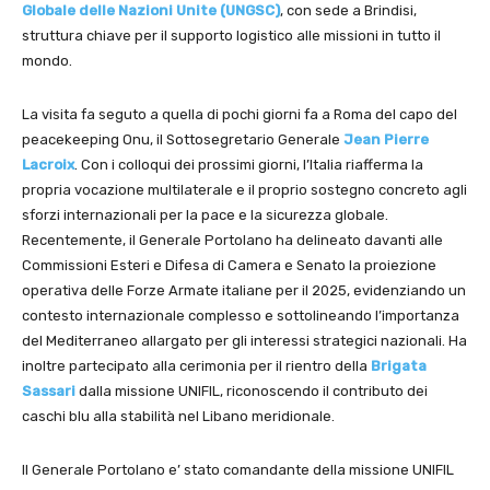
Globale delle Nazioni Unite (UNGSC)
, con sede a Brindisi,
struttura chiave per il supporto logistico alle missioni in tutto il
mondo.
La visita fa seguto a quella di pochi giorni fa a Roma del capo del
peacekeeping Onu, il Sottosegretario Generale
Jean Pierre
Lacroix
. Con i colloqui dei prossimi giorni, l’Italia riafferma la
propria vocazione multilaterale e il proprio sostegno concreto agli
sforzi internazionali per la pace e la sicurezza globale.
Recentemente, il Generale Portolano ha delineato davanti alle
Commissioni Esteri e Difesa di Camera e Senato la proiezione
operativa delle Forze Armate italiane per il 2025, evidenziando un
contesto internazionale complesso e sottolineando l’importanza
del Mediterraneo allargato per gli interessi strategici nazionali.
​H
a
inoltre partecipato alla cerimonia per il rientro della
Brigata
Sassari
dalla missione UNIFIL, riconoscendo il contributo dei
caschi blu alla stabilità nel Libano meridionale.
Il Generale Portolano e’ stato comandante della missione UNIFIL