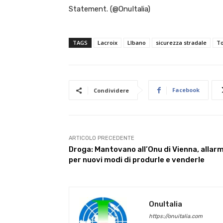
Statement. (@OnuItalia)
TAGS
Lacroix
LIbano
sicurezza stradale
To
Facebook
Condividere
ARTICOLO PRECEDENTE
Droga: Mantovano all’Onu di Vienna, allar
per nuovi modi di produrle e venderle
OnuItalia
https://onuitalia.com