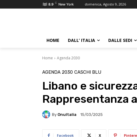
C
domenica, Agosto 9, 2026
8.9
New York
HOME
DALL’ ITALIA
DALLE SEDI
Home
Agenda 2030
AGENDA 2030
CASCHI BLU
Libano e sicurezza
Rappresentanza a
By
OnuItalia
15/03/2025
Facebook
X
Pintere