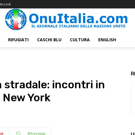
Accedi
RIFUGIATI
CASCHI BLU
CULTURA
ENGLISH
R
 stradale: incontri in
 New York
st
WhatsApp
U