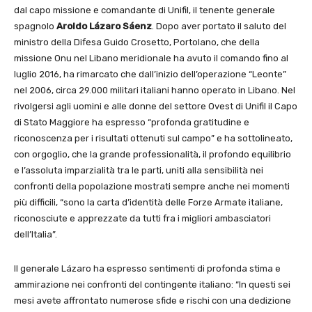
dal capo missione e comandante di Unifil, il tenente generale
spagnolo
Aroldo Lázaro Sáenz
. Dopo aver portato il saluto del
ministro della Difesa Guido Crosetto, Portolano, che della
missione Onu nel Libano meridionale ha avuto il comando fino al
luglio 2016, ha rimarcato che dall’inizio dell’operazione “Leonte”
nel 2006, circa 29.000 militari italiani hanno operato in Libano. Nel
rivolgersi agli uomini e alle donne del settore Ovest di Unifil il Capo
di Stato Maggiore ha espresso “profonda gratitudine e
riconoscenza per i risultati ottenuti sul campo” e ha sottolineato,
con orgoglio, che la grande professionalità, il profondo equilibrio
e l’assoluta imparzialità tra le parti, uniti alla sensibilità nei
confronti della popolazione mostrati sempre anche nei momenti
più difficili, “sono la carta d’identità delle Forze Armate italiane,
riconosciute e apprezzate da tutti fra i migliori ambasciatori
dell’Italia”.
Il generale Lázaro ha espresso sentimenti di profonda stima e
ammirazione nei confronti del contingente italiano: “In questi sei
mesi avete affrontato numerose sfide e rischi con una dedizione