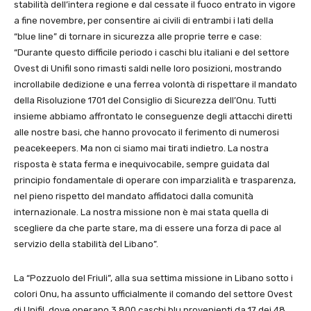
stabilità dell’intera regione e dal cessate il fuoco entrato in vigore
a fine novembre, per consentire ai civili di entrambi i lati della
“blue line” di tornare in sicurezza alle proprie terre e case:
“Durante questo difficile periodo i caschi blu italiani e del settore
Ovest di Unifil sono rimasti saldi nelle loro posizioni, mostrando
incrollabile dedizione e una ferrea volontà di rispettare il mandato
della Risoluzione 1701 del Consiglio di Sicurezza dell’Onu. Tutti
insieme abbiamo affrontato le conseguenze degli attacchi diretti
alle nostre basi, che hanno provocato il ferimento di numerosi
peacekeepers. Ma non ci siamo mai tirati indietro. La nostra
risposta è stata ferma e inequivocabile, sempre guidata dal
principio fondamentale di operare con imparzialità e trasparenza,
nel pieno rispetto del mandato affidatoci dalla comunità
internazionale. La nostra missione non è mai stata quella di
scegliere da che parte stare, ma di essere una forza di pace al
servizio della stabilità del Libano”.
La “Pozzuolo del Friuli”, alla sua settima missione in Libano sotto i
colori Onu, ha assunto ufficialmente il comando del settore Ovest
di Unifil, dove operano 3.800 caschi blu provenienti da 17 dei 48