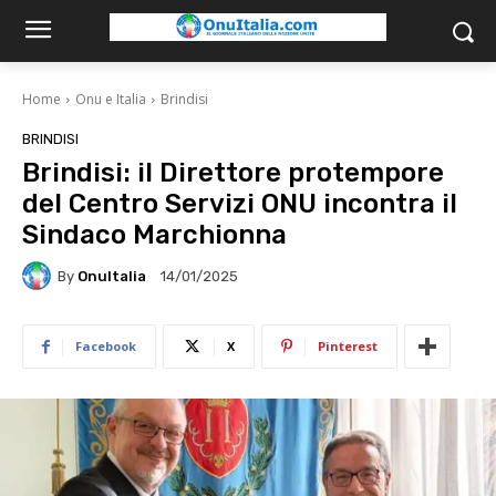
Home
Onu e Italia
Brindisi
BRINDISI
Brindisi: il Direttore protempore
del Centro Servizi ONU incontra il
Sindaco Marchionna
By
OnuItalia
14/01/2025
Facebook
X
Pinterest