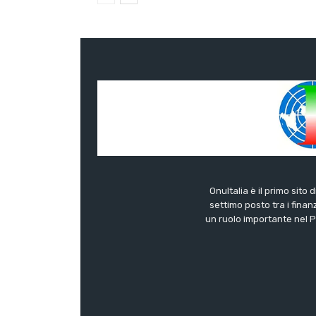
OnuItalia è il primo sito 
settimo posto tra i finanz
un ruolo importante nel Pa