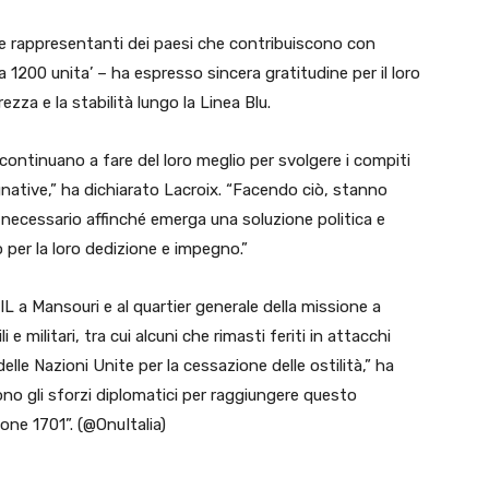
 e rappresentanti dei paesi che contribuiscono con
ca 1200 unita’ – ha espresso sincera gratitudine per il loro
zza e la stabilità lungo la Linea Blu.
continuano a fare del loro meglio per svolgere i compiti
egnative,” ha dichiarato Lacroix. “Facendo ciò, stanno
necessario affinché emerga una soluzione politica e
per la loro dedizione e impegno.”
L a Mansouri e al quartier generale della missione a
e militari, tra cui alcuni che rimasti feriti in attacchi
delle Nazioni Unite per la cessazione delle ostilità,” ha
no gli sforzi diplomatici per raggiungere questo
ione 1701”. (@OnuItalia)