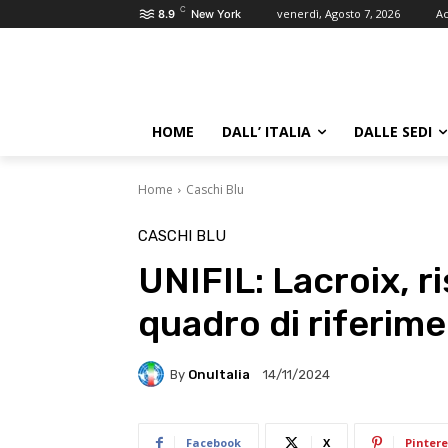
C
venerdì, Agosto 7, 2026
Ac
8.9
New York
HOME
DALL’ ITALIA
DALLE SEDI
Home
Caschi Blu
CASCHI BLU
UNIFIL: Lacroix, ri
quadro di riferim
By
OnuItalia
14/11/2024
Facebook
X
Pintere