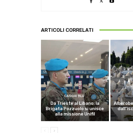
ARTICOLI CORRELATI
CASCHI BLU
Da Trieste al Libano: la
Alberobel
Brigata Pozzuolo si unisce
dall’is
alla missione Unifil