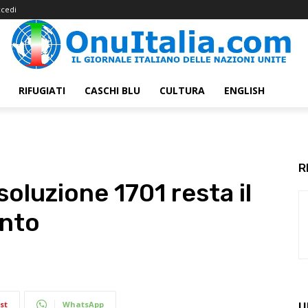
cedi
RIFUGIATI
CASCHI BLU
CULTURA
ENGLISH
R
soluzione 1701 resta il
ento
st
WhatsApp
U