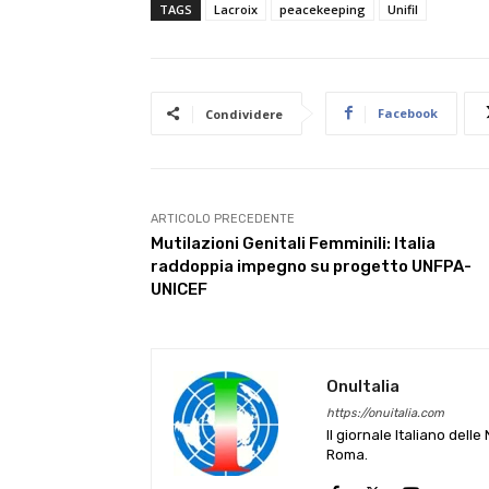
TAGS
Lacroix
peacekeeping
Unifil
Facebook
Condividere
ARTICOLO PRECEDENTE
Mutilazioni Genitali Femminili: Italia
raddoppia impegno su progetto UNFPA-
UNICEF
OnuItalia
https://onuitalia.com
Il giornale Italiano dell
Roma.