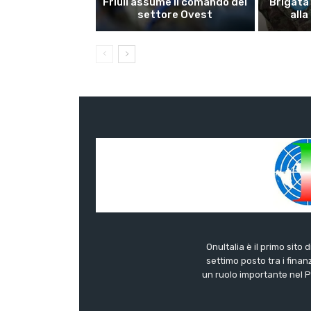
Friuli assume il comando del
Brigata
settore Ovest
alla
OnuItalia è il primo sito 
settimo posto tra i finanz
un ruolo importante nel Pa