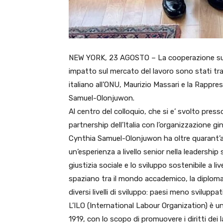
NEW YORK, 23 AGOSTO – La cooperazione sui tem
impatto sul mercato del lavoro sono stati tr
italiano all’ONU, Maurizio Massari e la Rappre
Samuel-Olonjuwon.
Al centro del colloquio, che si e’ svolto press
partnership dell’Italia con l’organizzazione g
Cynthia Samuel-Olonjuwon ha oltre quarant’a
un’esperienza a livello senior nella leadershi
giustizia sociale e lo sviluppo sostenibile a li
spaziano tra il mondo accademico, la diplomaz
diversi livelli di sviluppo: paesi meno sviluppa
L’ILO (International Labour Organization) è un
1919, con lo scopo di promuovere i diritti dei 