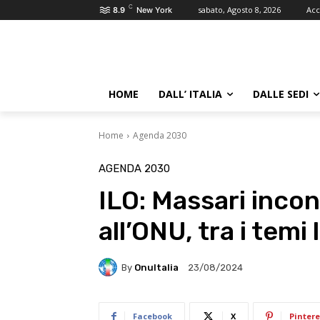
C
sabato, Agosto 8, 2026
Acc
8.9
New York
HOME
DALL’ ITALIA
DALLE SEDI
Home
Agenda 2030
AGENDA 2030
ILO: Massari inco
all’ONU, tra i temi 
By
OnuItalia
23/08/2024
Facebook
X
Pintere