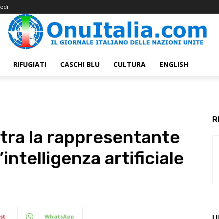
edi
RIFUGIATI
CASCHI BLU
CULTURA
ENGLISH
R
ntra la rappresentante
l’intelligenza artificiale
st
WhatsApp
U