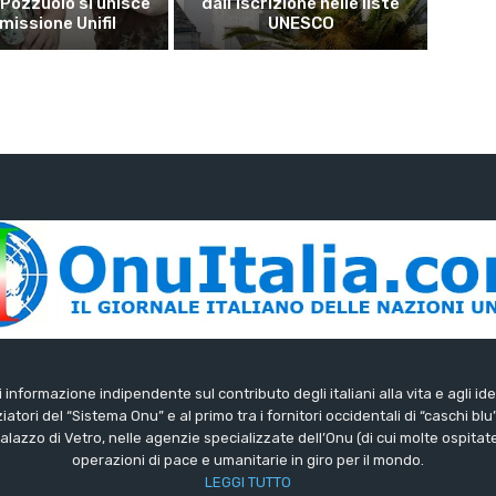
 Pozzuolo si unisce
dall’iscrizione nelle liste
 missione Unifil
UNESCO
di informazione indipendente sul contributo degli italiani alla vita e agli ide
iatori del “Sistema Onu” e al primo tra i fornitori occidentali di “caschi blu
lazzo di Vetro, nelle agenzie specializzate dell’Onu (di cui molte ospitate 
operazioni di pace e umanitarie in giro per il mondo.
LEGGI TUTTO