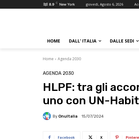
C
giovedì, Agosto 6, 2026
Ac
8.9
New York
HOME
DALL’ ITALIA
DALLE SEDI
Home
Agenda 2030
AGENDA 2030
HLPF: tra gli accord
uno con UN-Habit
By
OnuItalia
15/07/2024
Facebook
X
Pintere