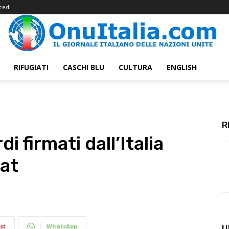
cedi
RIFUGIATI
CASCHI BLU
CULTURA
ENGLISH
R
i firmati dall’Italia
at
st
WhatsApp
U