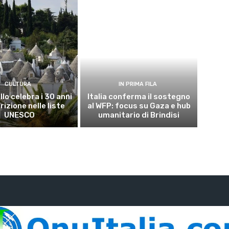
CULTURA
IN PRIMA FILA
lo celebra i 30 anni
Italia conferma il sostegno
crizione nelle liste
al WFP: focus su Gaza e hub
UNESCO
umanitario di Brindisi