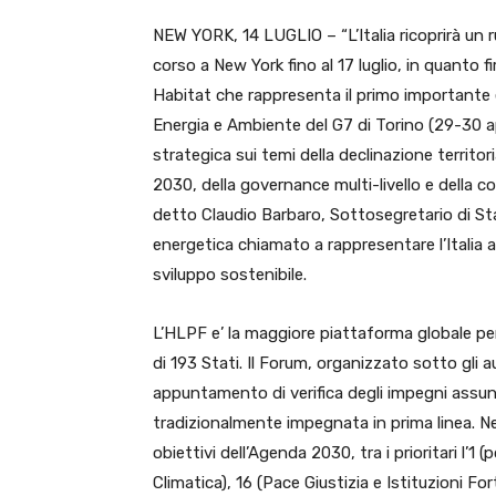
NEW YORK, 14 LUGLIO – “L’Italia ricoprirà un r
corso a New York fino al 17 luglio, in quanto fi
Habitat che rappresenta il primo importante 
Energia e Ambiente del G7 di Torino (29-30 ap
strategica sui temi della declinazione territor
2030, della governance multi-livello e della co
detto Claudio Barbaro, Sottosegretario di Sta
energetica chiamato a rappresentare l’Italia al
sviluppo sostenibile.
L’HLPF e’ la maggiore piattaforma globale per 
di 193 Stati. Il Forum, organizzato sotto gli a
appuntamento di verifica degli impegni assunti
tradizionalmente impegnata in prima linea. Nei
obiettivi dell’Agenda 2030, tra i prioritari l’1 
Climatica), 16 (Pace Giustizia e Istituzioni Fort