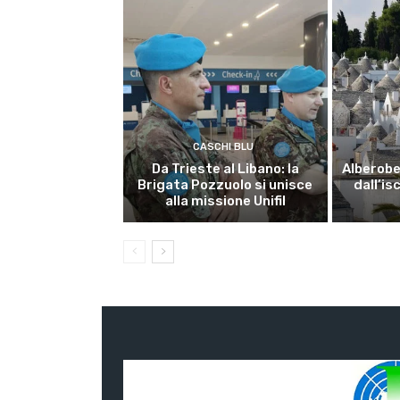
CASCHI BLU
Da Trieste al Libano: la
Alberobel
Brigata Pozzuolo si unisce
dall’is
alla missione Unifil